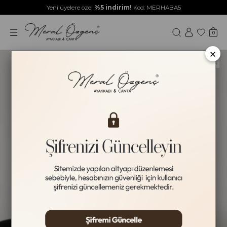
Yeni üyelere özel
%5 indirim!
Kod: MERHABA5
0
×
Yeni Ürün