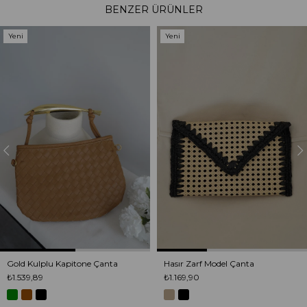
BENZER ÜRÜNLER
Yeni
Yeni
Ürün
Ürün
Gold Kulplu Kapitone Çanta
Hasır Zarf Model Çanta
₺1.539,89
₺1.169,90