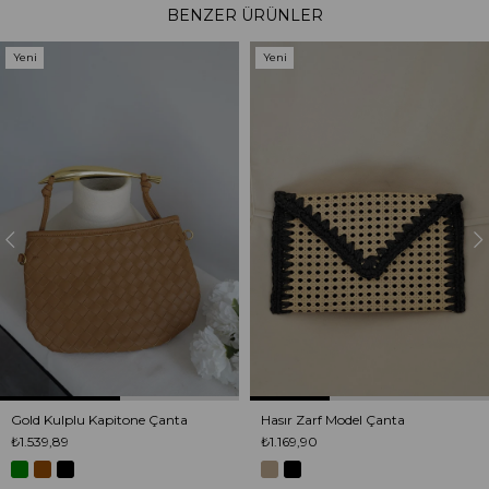
BENZER ÜRÜNLER
Yeni
Yeni
Ürün
Ürün
Gold Kulplu Kapitone Çanta
Hasır Zarf Model Çanta
₺1.539,89
₺1.169,90