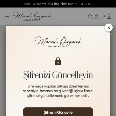
Yeni üyelere özel
%5 indirim!
Kod: MERHABA5
0
×
Yeni Ürün