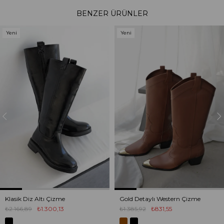
BENZER ÜRÜNLER
Yeni
Yeni
Ürün
Ürün
Klasik Diz Altı Çizme
Gold Detaylı Western Çizme
₺2.166,89
₺1.300,13
₺1.385,92
₺831,55