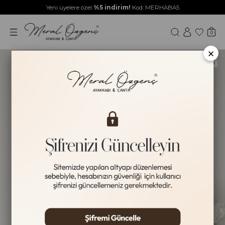
Yeni üyelere özel
%5 indirim!
Kod: MERHABA5
0
×
Yeni Ürün