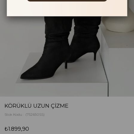
KÖRÜKLÜ UZUN ÇIZME
Stok Kodu
(752650SS)
₺1.899,90