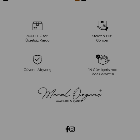
3000 TL Üzeri
Stoktan Hızlı
Ücretsiz Kargo
Gönderi
Güvenli Alışveriş
14 Gün İçerisinde
İade Garantisi