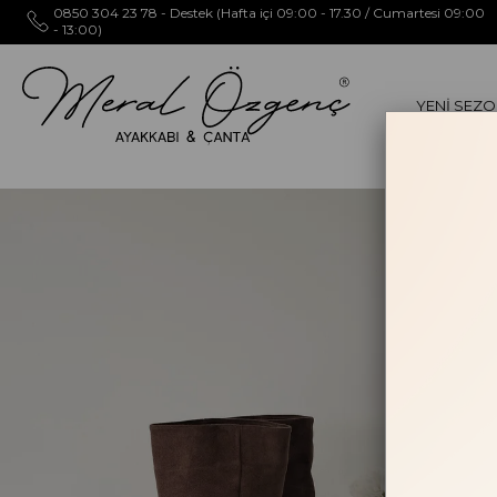
0850 304 23 78 - Destek (Hafta içi 09:00 - 17.30 / Cumartesi 09:00
- 13:00)
YENİ SEZ