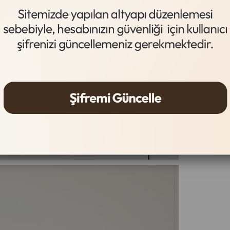
Siyah Süet
Gelince
Ürün Özel