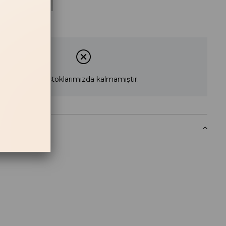
Acı Kahve
Süet
Ürün stoklarımızda kalmamıştır.
 Haber Ver
likleri