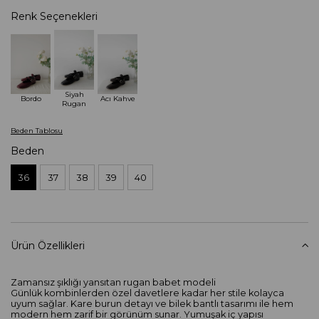
Renk Seçenekleri
Siyah
Bordo
Acı Kahve
Rugan
Beden Tablosu
Beden
36
37
38
39
40
Ürün Özellikleri
Zamansız şıklığı yansıtan rugan babet modeli
Günlük kombinlerden özel davetlere kadar her stile kolayca
uyum sağlar. Kare burun detayı ve bilek bantlı tasarımı ile hem
modern hem zarif bir görünüm sunar. Yumuşak iç yapısı