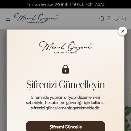
Yeni üyelere özel
%5 indirim!
Kod: MERHABA5
0
×