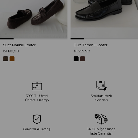
Süet Nakışlı Loafer
Düz Tabanlı Loafer
₺1.199,90
₺1.259,90
3000 TL Üzeri
Stoktan Hızlı
Ücretsiz Kargo
Gönderi
Güvenli Alışveriş
14 Gün İçerisinde
İade Garantisi