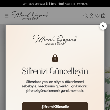
Yeni üyelere özel
%5 indirim!
Kod: MERHABA5
0
×