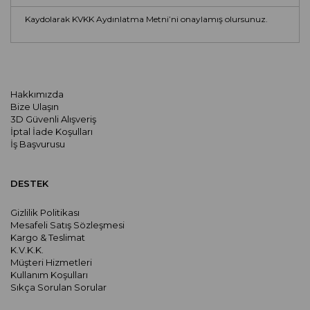
Kaydolarak KVKK Aydınlatma Metni’ni onaylamış olursunuz.
Hakkımızda
Bize Ulaşın
3D Güvenli Alışveriş
İptal İade Koşulları
İş Başvurusu
DESTEK
Gizlilik Politikası
Mesafeli Satış Sözleşmesi
Kargo & Teslimat
K.V.K.K.
Müşteri Hizmetleri
Kullanım Koşulları
Sıkça Sorulan Sorular