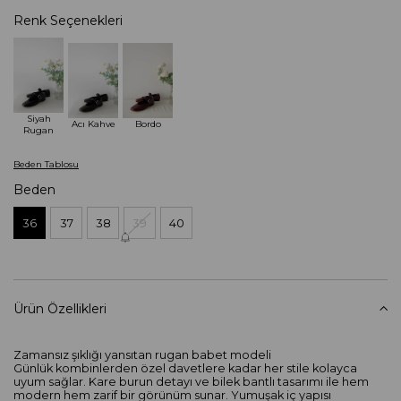
Renk Seçenekleri
Siyah
Acı Kahve
Bordo
Rugan
Beden Tablosu
Beden
36
37
38
39
40
Ürün Özellikleri
Zamansız şıklığı yansıtan rugan babet modeli
Günlük kombinlerden özel davetlere kadar her stile kolayca
uyum sağlar. Kare burun detayı ve bilek bantlı tasarımı ile hem
modern hem zarif bir görünüm sunar. Yumuşak iç yapısı