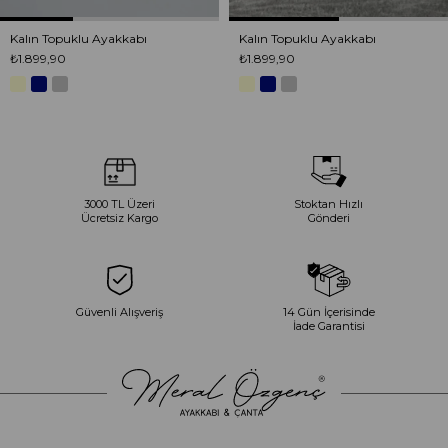
Kalın Topuklu Ayakkabı
Kalın Topuklu Ayakkabı
₺1.899,90
₺1.899,90
3000 TL Üzeri
Stoktan Hızlı
Ücretsiz Kargo
Gönderi
Güvenli Alışveriş
14 Gün İçerisinde
İade Garantisi