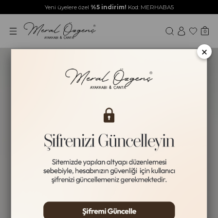
Yeni üyelere özel
%5 indirim!
Kod: MERHABA5
0
×