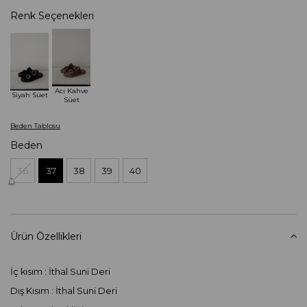
Renk Seçenekleri
Acı Kahve
Siyah Süet
Süet
Beden Tablosu
Beden
36
37
38
39
40
Ürün Özellikleri
İç kısım : İthal Suni Deri
Dış Kısım : İthal Suni Deri