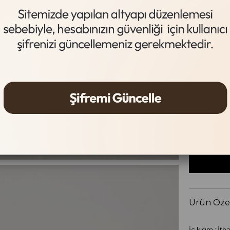
Siyah Süet
Beden Tab
Beden
36
37
Ürün Özel
İç kısım : İth