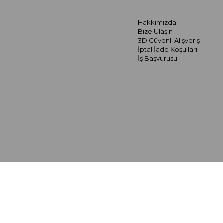
Hakkımızda
Bize Ulaşın
3D Güvenli Alışveriş
İptal İade Koşulları
İş Başvurusu