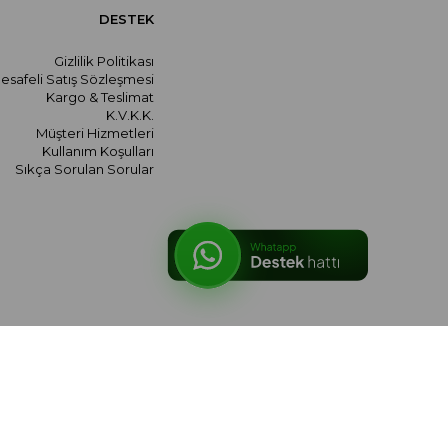
DESTEK
Gizlilik Politikası
esafeli Satış Sözleşmesi
Kargo & Teslimat
K.V.K.K.
Müşteri Hizmetleri
Kullanım Koşulları
Sıkça Sorulan Sorular
© 2026 meralozgenc.com - Tüm hakları saklıdır.