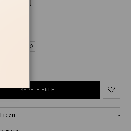
Acı Kahve
Süet
losu
38
39
40
likleri
al Suni Deri