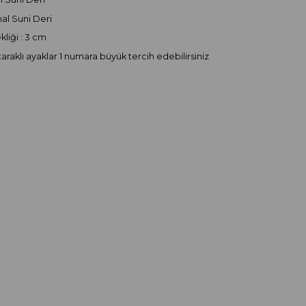
thal Suni Deri
liği : 3 cm
taraklı ayaklar 1 numara büyük tercih edebilirsiniz