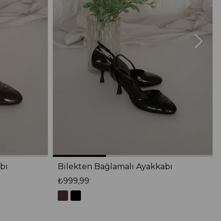
bı
Bilekten Bağlamalı Ayakkabı
₺999,99