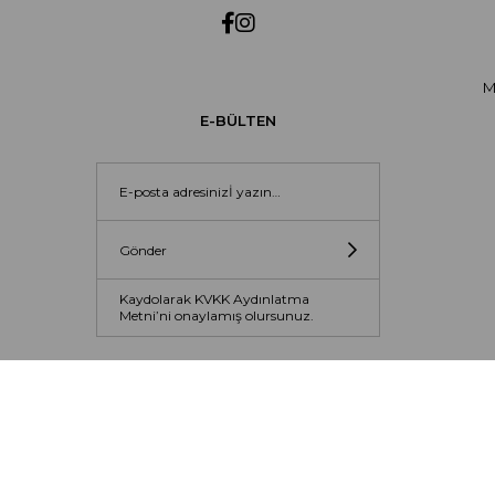
M
E-BÜLTEN
Gönder
Kaydolarak KVKK Aydınlatma
Metni’ni onaylamış olursunuz.