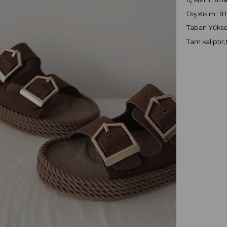
Dış Kısım : İ
Taban Yüksek
Tam kalıptır,