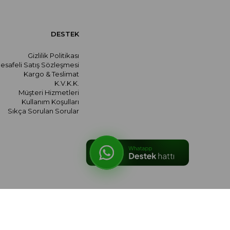
DESTEK
Gizlilik Politikası
esafeli Satış Sözleşmesi
Kargo & Teslimat
K.V.K.K.
Müşteri Hizmetleri
Kullanım Koşulları
Sıkça Sorulan Sorular