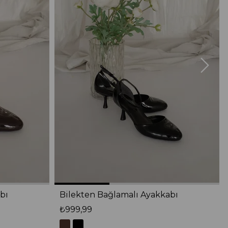
bı
Bilekten Bağlamalı Ayakkabı
₺999,99