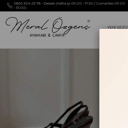
0850 304 23 78 - Destek (Hafta içi 09:00 - 17.30 / Cumartesi 09:00
- 13:00)
YENİ SEZ