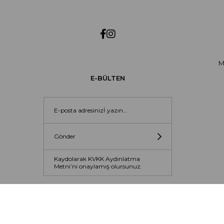
M
E-BÜLTEN
Gönder
Kaydolarak KVKK Aydınlatma
Metni’ni onaylamış olursunuz.