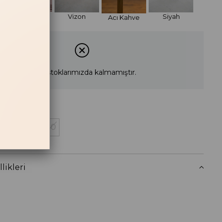
Bordo
Vizon
Siyah
Acı Kahve
Ürün stoklarımızda kalmamıştır.
38
39
40
 Haber Ver
likleri