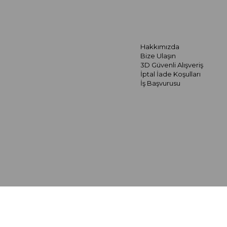
Hakkımızda
Bize Ulaşın
3D Güvenli Alışveriş
İptal İade Koşulları
İş Başvurusu