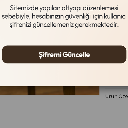
Kırmızı
Beden
36
37
Gelince
Ürün Özel