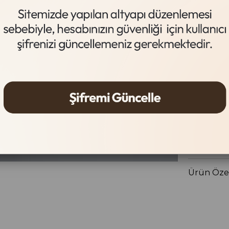
Kırmızı
Beden
36
37
Gelince
Ürün Özel