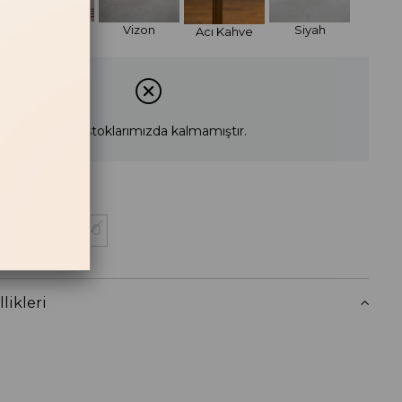
Bordo
Vizon
Siyah
Acı Kahve
Ürün stoklarımızda kalmamıştır.
38
39
40
 Haber Ver
likleri