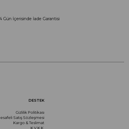
4 Gün İçerisinde İade Garantisi
DESTEK
Gizlilik Politikası
esafeli Satış Sözleşmesi
Kargo & Teslimat
K.V.K.K.