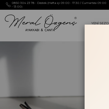
0850 304 23 78 - Destek (Hafta içi 09:00 - 17.30 / Cumartesi 09:00
- 13:00)
YENİ SEZ