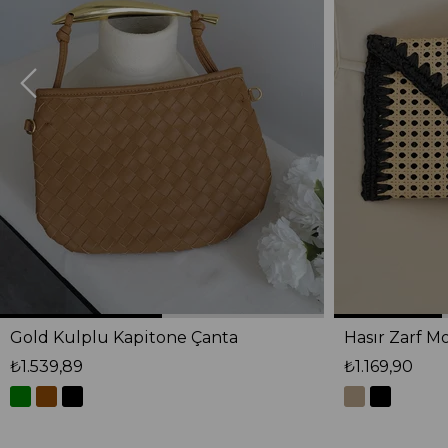
Gold Kulplu Kapitone Çanta
Hasır Zarf M
₺1.539,89
₺1.169,90