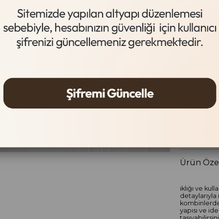
Taba
Beden
STANDA
Gelince
Ürün Özel
ıklığı ve kul
detaylarıyla
kombinlerden
yapısı ve ide
taşıyabilirsini