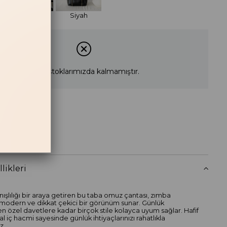
Bej
Siyah
Ürün stoklarımızda kalmamıştır.
RT
 Haber Ver
likleri
lanışlılığı bir araya getiren bu taba omuz çantası, zımba
 modern ve dikkat çekici bir görünüm sunar. Günlük
 özel davetlere kadar birçok stile kolayca uyum sağlar. Hafif
al iç hacmi sayesinde günlük ihtiyaçlarınızı rahatlıkla
z.