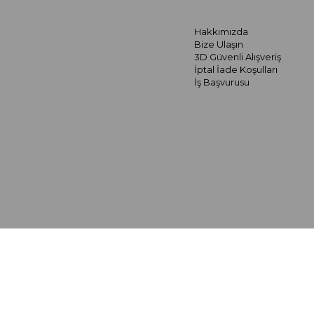
Hakkımızda
Bize Ulaşın
3D Güvenli Alışveriş
İptal İade Koşulları
İş Başvurusu