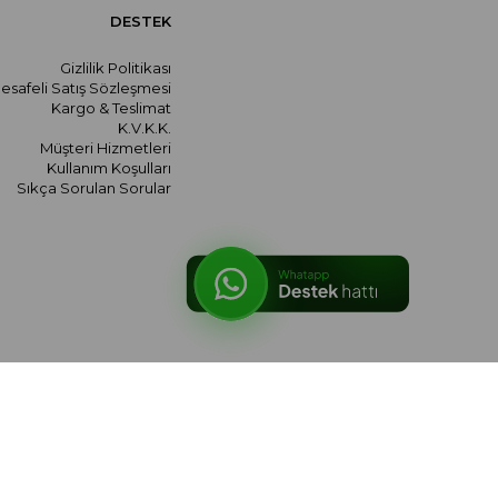
DESTEK
Gizlilik Politikası
esafeli Satış Sözleşmesi
Kargo & Teslimat
K.V.K.K.
Müşteri Hizmetleri
Kullanım Koşulları
Sıkça Sorulan Sorular
© 2026 meralozgenc.com - Tüm hakları saklıdır.