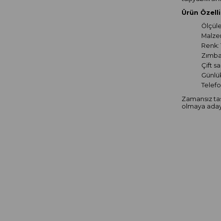
Ürün Özelli
Ölçüle
Malze
Renk:
Zımba 
Çift s
Günlü
Telefo
Zamansız ta
olmaya ada