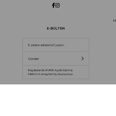
M
E-BÜLTEN
Gönder
Kaydolarak KVKK Aydınlatma
Metni’ni onaylamış olursunuz.