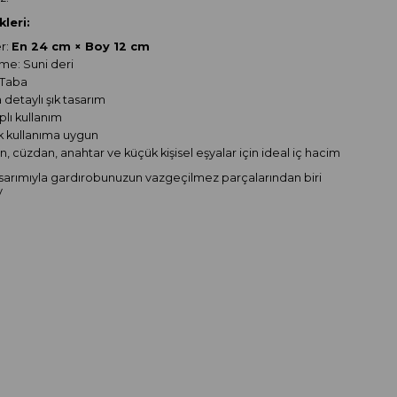
kleri:
r:
En 24 cm × Boy 12 cm
me: Suni deri
 Taba
detaylı şık tasarım
aplı kullanım
k kullanıma uygun
n, cüzdan, anahtar ve küçük kişisel eşyalar için ideal iç hacim
sarımıyla gardırobunuzun vazgeçilmez parçalarından biri
y