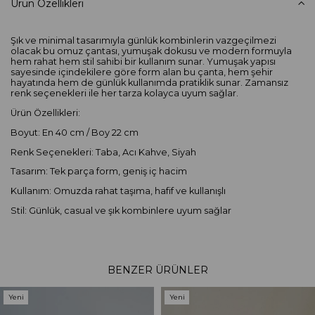
Ürün Özellikleri
Şık ve minimal tasarımıyla günlük kombinlerin vazgeçilmezi
olacak bu omuz çantası, yumuşak dokusu ve modern formuyla
hem rahat hem stil sahibi bir kullanım sunar. Yumuşak yapısı
sayesinde içindekilere göre form alan bu çanta, hem şehir
hayatında hem de günlük kullanımda pratiklik sunar. Zamansız
renk seçenekleri ile her tarza kolayca uyum sağlar.
Ürün Özellikleri:
Boyut: En 40 cm / Boy 22 cm
Renk Seçenekleri: Taba, Acı Kahve, Siyah
Tasarım: Tek parça form, geniş iç hacim
Kullanım: Omuzda rahat taşıma, hafif ve kullanışlı
Stil: Günlük, casual ve şık kombinlere uyum sağlar
BENZER ÜRÜNLER
Yeni
Yeni
Ürün
Ürün