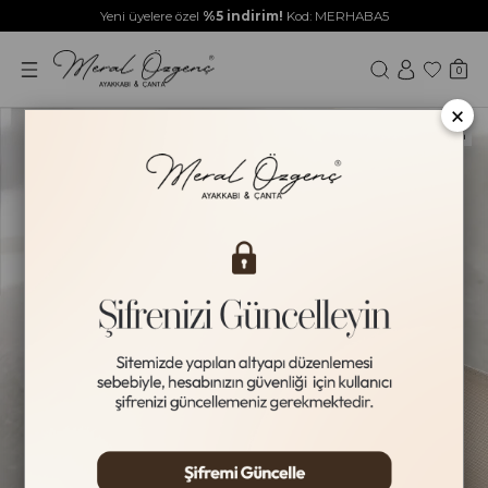
Yeni üyelere özel
%5 indirim!
Kod: MERHABA5
0
×
Yeni Ürün