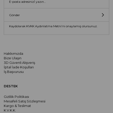
Gönder
Kaydolarak KVKK Aydınlatma Metni’ni onaylamış olursunuz.
Hakkımızda
Bize Ulaşın
3D Güvenli Alışveriş
İptal İade Koşulları
İş Başvurusu
DESTEK
Gizlilik Politikası
Mesafeli Satış Sözleşmesi
Kargo & Teslimat
K.V.K.K.