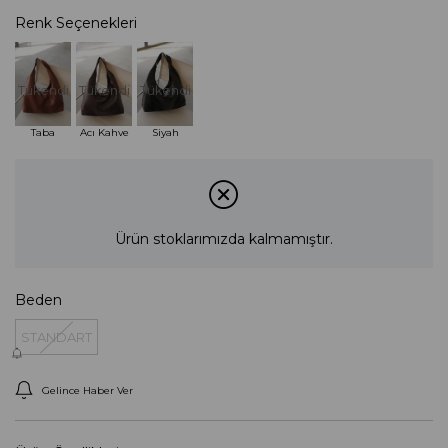
Renk Seçenekleri
Tükendi
Tükendi
Tükendi
Taba
Acı Kahve
Siyah
Ürün stoklarımızda kalmamıştır.
Beden
STANDART
Gelince Haber Ver