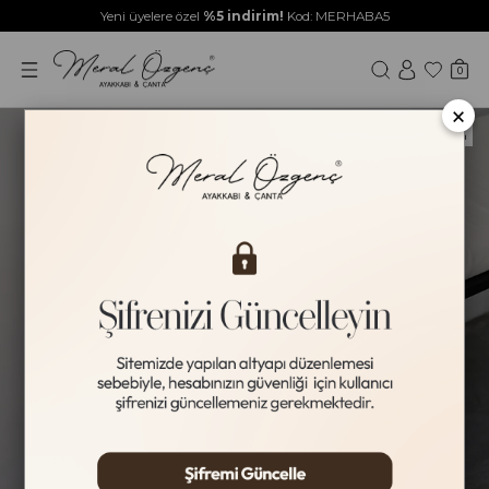
Yeni üyelere özel
%5 indirim!
Kod: MERHABA5
0
×
Yeni Ürün