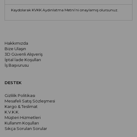
Kaydolarak KVKK Aydınlatma Metni’ni onaylamış olursunuz.
Hakkımızda
Bize Ulaşın
3D Güvenli Alışveriş
İptal İade Koşulları
İş Başvurusu
DESTEK
Gizlilik Politikası
Mesafeli Satış Sözleşmesi
Kargo & Teslimat
K.V.K.K.
Müşteri Hizmetleri
Kullanım Koşulları
Sıkça Sorulan Sorular