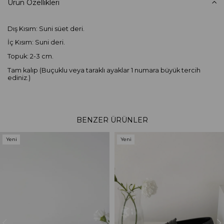
Ürün Özellikleri
Dış Kısım: Suni süet deri.
İç Kısım: Suni deri.
Topuk: 2-3 cm.
Tam kalıp (Buçuklu veya taraklı ayaklar 1 numara büyük tercih
ediniz.)
BENZER ÜRÜNLER
Yeni
Yeni
Ürün
Ürün