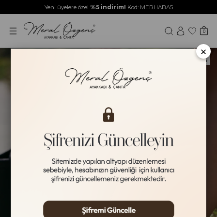
Yeni üyelere özel
%5 indirim!
Kod: MERHABA5
0
×
Yeni Ürün