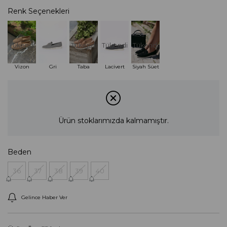
Renk Seçenekleri
Tükendi
Tükendi
Tükendi
Tükendi
Siyah Süet
Vizon
Gri
Taba
Lacivert
Ürün stoklarımızda kalmamıştır.
Beden
36
37
38
39
40
Gelince Haber Ver