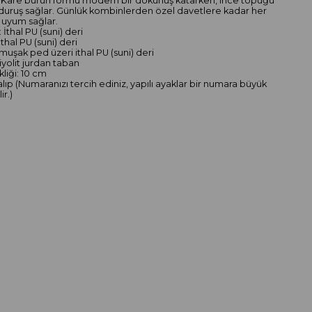
. Kare burun formu modern bir dokunuş katarken, ince topuğu
duruş sağlar. Günlük kombinlerden özel davetlere kadar her
a uyum sağlar.
 İthal PU (suni) deri
İthal PU (suni) deri
muşak ped üzeri ithal PU (suni) deri
iyolit jurdan taban
liği: 10 cm
alıp (Numaranızı tercih ediniz, yapılı ayaklar bir numara büyük
ir.)