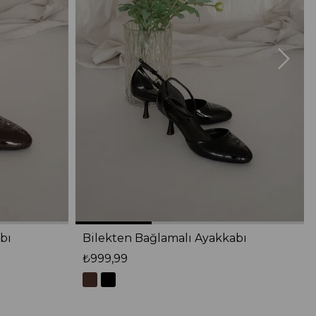
bı
Bilekten Bağlamalı Ayakkabı
₺999,99