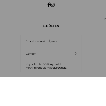
M
E-BÜLTEN
Gönder
Kaydolarak KVKK Aydınlatma
Metni’ni onaylamış olursunuz.