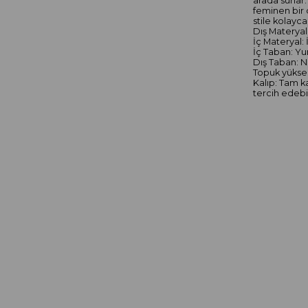
arada sunar
feminen bir 
stile kolayc
Dış Materyal:
İç Materyal: 
İç Taban: Yu
Dış Taban: N
Topuk yüksek
Kalıp: Tam k
tercih edebil