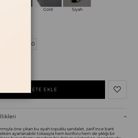
Gümüş
Gold
Siyah
losu
38
39
40
likleri
rımıyla öne çıkan bu siyah topuklu sandalet, zarif ince bant
lekten ayarlanabilir tokasıyla hem konforu hem de şıklığı bir