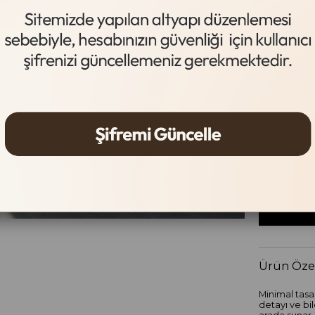
Acı Kahve
Beden Tab
Beden
36
37
Ürün Özel
Minimal tasa
detayı ve bi