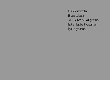
Hakkımızda
Bize Ulaşın
3D Güvenli Alışveriş
İptal İade Koşulları
İş Başvurusu