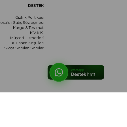
DESTEK
Gizlilik Politikası
esafeli Satış Sözleşmesi
Kargo & Teslimat
K.V.K.K.
Müşteri Hizmetleri
Kullanım Koşulları
Sıkça Sorulan Sorular
© 2026 meralozgenc.com - Tüm hakları saklıdır.