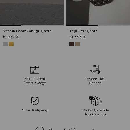
Metalik Deniz Kabuğu Çanta
Taşlı Hasır Çanta
₺1.089,90
₺1.599,90
3000 TL Üzeri
Stoktan Hızlı
Ücretsiz Kargo
Gönderi
Güvenli Alışveriş
14 Gün İçerisinde
İade Garantisi