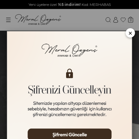
Yeni üyelere özel
%5 indirim!
Kod: MERHABA5
0
×