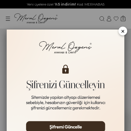
Yeni üyelere özel
%5 indirim!
Kod: MERHABA5
0
×