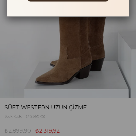
SÜET WESTERN UZUN ÇIZME
Stok Kodu
(712660KS)
₺2.899,90
₺2.319,92