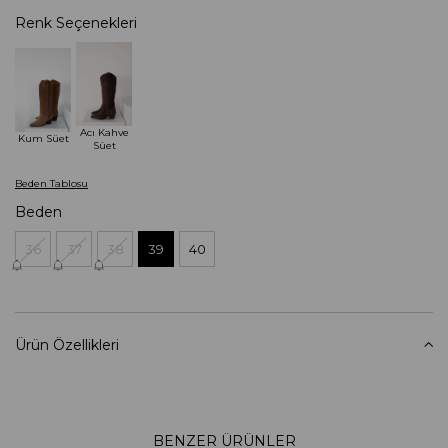
Renk Seçenekleri
Acı Kahve
Kum Süet
Süet
Beden Tablosu
Beden
36
37
38
39
40
Ürün Özellikleri
BENZER ÜRÜNLER