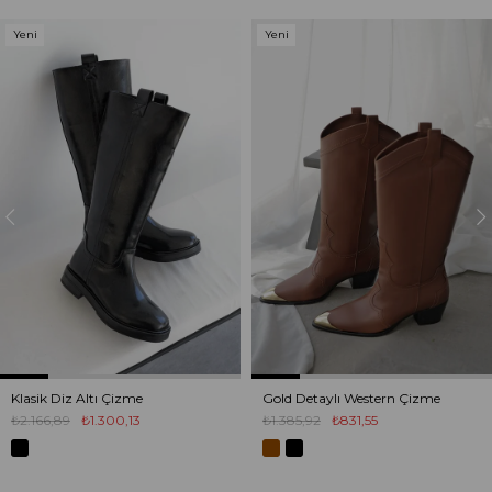
Yeni
Yeni
Ürün
Ürün
Klasik Diz Altı Çizme
Gold Detaylı Western Çizme
₺2.166,89
₺1.300,13
₺1.385,92
₺831,55