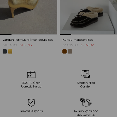
Yandan Fermuarlı İnce Topuk Bot
Kürklü Makosen Bot
₺1.869,89
₺1.121,93
₺3.079,89
₺2.155,92
3000 TL Üzeri
Stoktan Hızlı
Ücretsiz Kargo
Gönderi
Güvenli Alışveriş
14 Gün İçerisinde
İade Garantisi