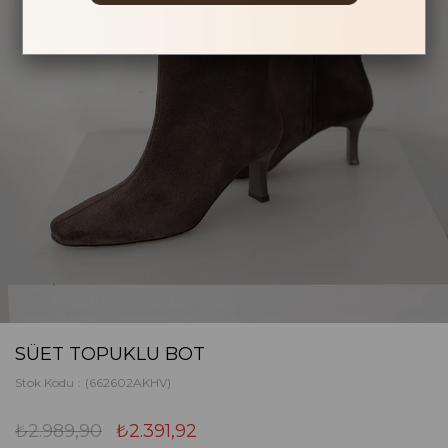
SÜET TOPUKLU BOT
Stok Kodu
(662602AKHV)
₺2.989,90
₺2.391,92