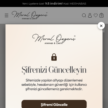
Yeni üyelere özel
%5 indirim!
Kod: MERHABA5
0
×
HAKİKİ DERİ