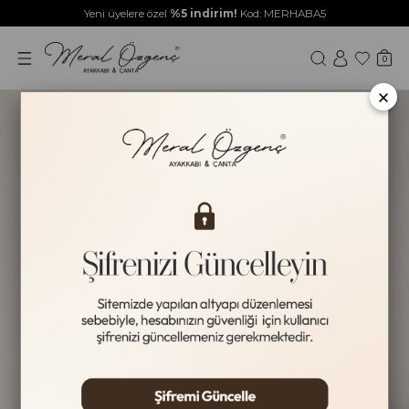
Yeni üyelere özel
%5 indirim!
Kod: MERHABA5
0
×