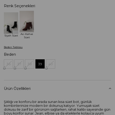
Renk Seçenekleri
Acı Kahve
Siyah Süet
Süet
Beden Tablosu
Beden
36
37
38
39
40
Ürün Özellikleri
Şıklığı ve konforu bir arada sunan kısa süet bot, günlük
kombinlerinize modern bir dokunuş katıyor. Yumuşak süet
dokusu ile zarif bir görünüm sağlarken, rahat kalıbı sayesinde gün
boyu konfor sunar. Jean, elbise ya da eteklerle kolayca uyum