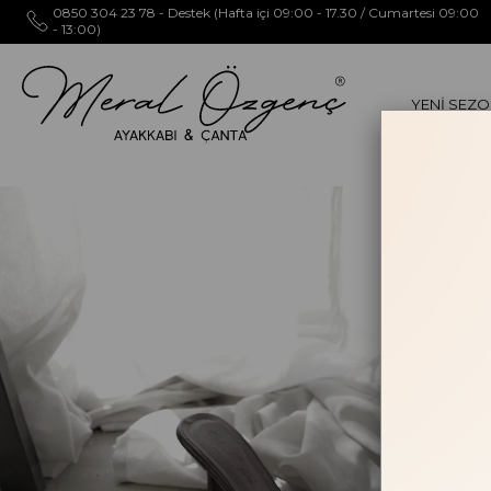
0850 304 23 78 - Destek (Hafta içi 09:00 - 17.30 / Cumartesi 09:00
- 13:00)
YENİ SEZ