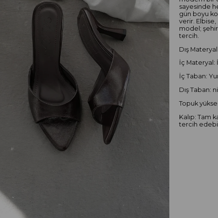
sayesinde h
gün boyu kon
verir. Elbis
model; şehir 
tercih.
Dış Materyal:
İç Materyal: 
İç Taban: Yu
Dış Taban: n
Topuk yüksek
Kalıp: Tam k
tercih edebil