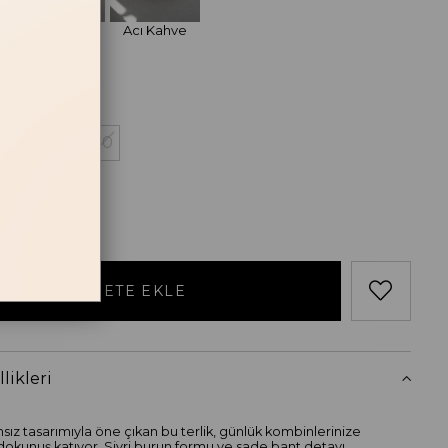
Bej
Acı Kahve
losu
38
39
40
likleri
sız tasarımıyla öne çıkan bu terlik, günlük kombinlerinize
okunuş katıyor. Sivri burun formu ve sade bant detayı