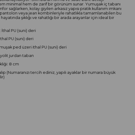
em minimal hem de zarif bir görünüm sunar. Yumuşak iç tabanı
for sağlarken, kolay giyilen arkasız yapısı pratik kullanım imkanı
e, pantolon veya jean kombinleriyle rahatlıkla tamamlanabilen bu
hayatında şıklığı ve rahatlığı bir arada arayanlar için ideal bir
 İthal PU (suni) deri
İthal PU (suni) deri
muşak ped üzeri ithal PU (suni) deri
iyolit jurdan taban
liği: 8 cm
alıp (Numaranızı tercih ediniz, yapılı ayaklar bir numara büyük
ir)