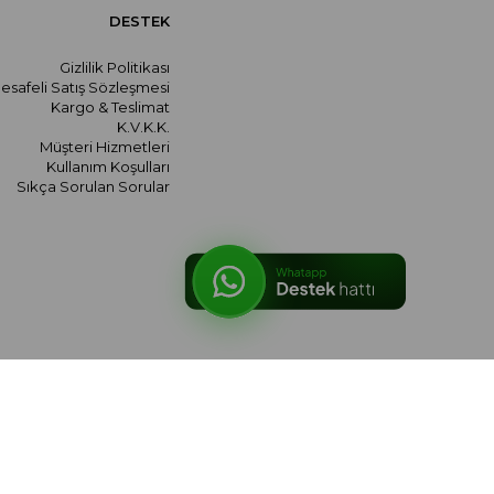
DESTEK
Gizlilik Politikası
esafeli Satış Sözleşmesi
Kargo & Teslimat
K.V.K.K.
Müşteri Hizmetleri
Kullanım Koşulları
Sıkça Sorulan Sorular
© 2026 meralozgenc.com - Tüm hakları saklıdır.