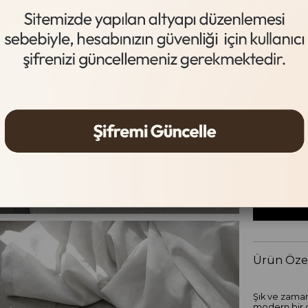
Siyah
Beden Tab
Beden
36
37
Ürün Özel
Şık ve zaman
modern bir d