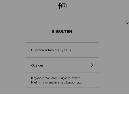
M
E-BÜLTEN
Gönder
Kaydolarak KVKK Aydınlatma
Metni’ni onaylamış olursunuz.