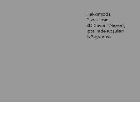
Hakkımızda
Bize Ulaşın
3D Güvenli Alışveriş
İptal İade Koşulları
İş Başvurusu