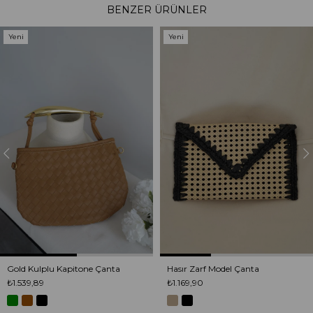
BENZER ÜRÜNLER
Yeni
Yeni
Ürün
Ürün
Gold Kulplu Kapitone Çanta
Hasır Zarf Model Çanta
₺1.539,89
₺1.169,90