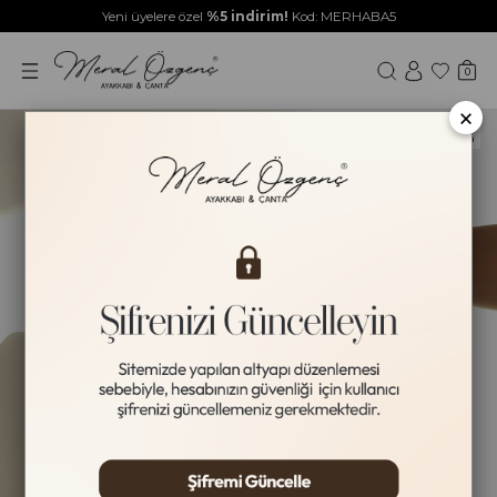
Yeni üyelere özel
%5 indirim!
Kod: MERHABA5
0
×
Yeni Ürün