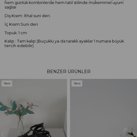
hem günlük kombinlerde hem tatil stilinde mükemmel uyum
sağlar
Dış Kısım: İthal suni deri.
İç Kısım:Suni deri
Topuk: 1 cm
Kalıp : Tam kalıp (Buçuklu ya da taraklı ayaklar 1 numara büyük
tercih edebilir)
BENZER ÜRÜNLER
Yeni
Yeni
Ürün
Ürün