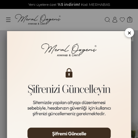
Yeni üyelere özel
%5 indirim!
Kod: MERHABA5
0
×
Yeni Ürün