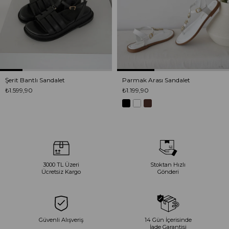
Şerit Bantlı Sandalet
Parmak Arası Sandalet
₺1.599,90
₺1.199,90
3000 TL Üzeri
Stoktan Hızlı
Ücretsiz Kargo
Gönderi
Güvenli Alışveriş
14 Gün İçerisinde
İade Garantisi