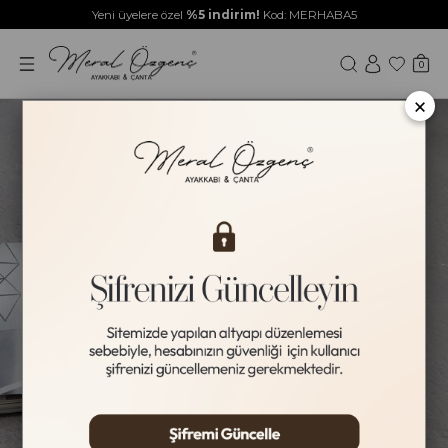
Yeni üyelere özel
%5 indirim!
Kod: MERHABA5
0
×