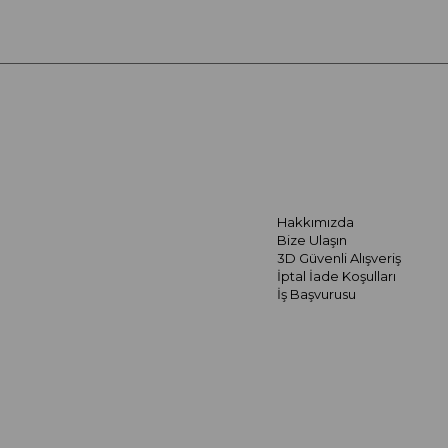
Hakkımızda
Bize Ulaşın
3D Güvenli Alışveriş
İptal İade Koşulları
İş Başvurusu