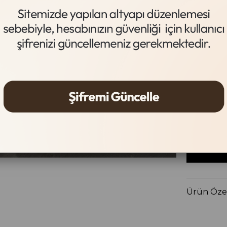
Gümüş
Beden Tab
Beden
STANDA
Ürün Özel