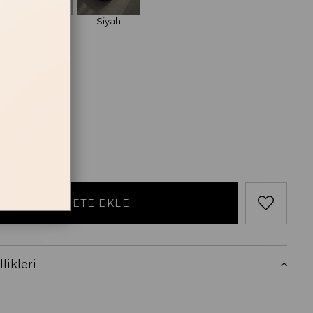
Gold
Siyah
losu
RT
likleri