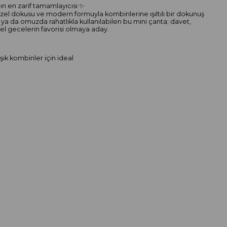
nın en zarif tamamlayıcısı ✨
özel dokusu ve modern formuyla kombinlerine ışıltılı bir dokunuş
e ya da omuzda rahatlıkla kullanılabilen bu mini çanta; davet,
l gecelerin favorisi olmaya aday.
şık kombinler için ideal