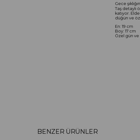
Gece şıklığı
Taş detaylı 
katıyor. Eld
düğün ve öze
En: 19 cm
Boy: 17 cm
Özel gün ve 
BENZER ÜRÜNLER