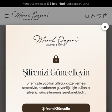
Yeni üyelere özel
%5 indirim!
Kod: MERHABA5
0
×