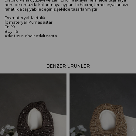
olacak. Parlak yüzeyi ve zarif zincir askısıyla hem elde taşımaya
hem de omuzda kullanmaya uygun. İç hacmi, temel eşyalarınızı
rahatlıkla taşıyabileceğiniz şekilde tasarlanmıştır.
Dış materyal: Metalik
İç materyal: Kumaş astar
En: 19
Boy: 16
Askı: Uzun zincir askılı çanta
BENZER ÜRÜNLER