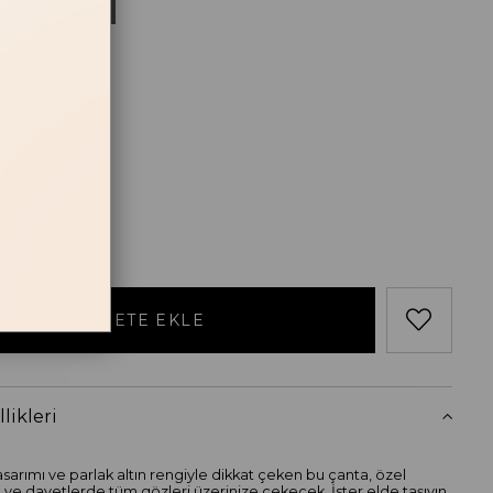
Gold
losu
RT
likleri
tasarımı ve parlak altın rengiyle dikkat çeken bu çanta, özel
 ve davetlerde tüm gözleri üzerinize çekecek. İster elde taşıyın