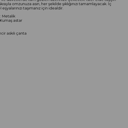
askısıyla omzunuza asın, her şekilde şıklığınızı tamamlayacak. İç
eşyalarınızı taşımanız için idealdir.
: Metalik
 Kumaş astar
ncir askılı çanta