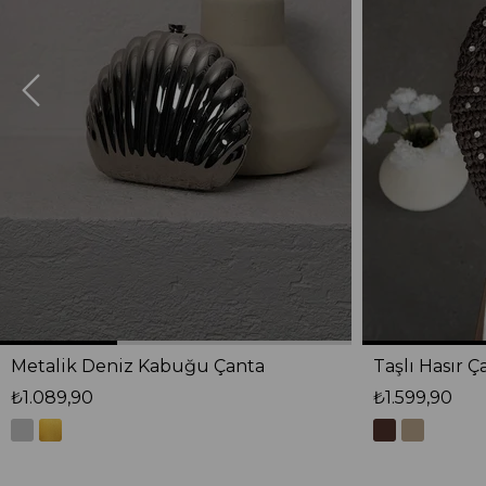
Metalik Deniz Kabuğu Çanta
Taşlı Hasır Ç
₺1.089,90
₺1.599,90