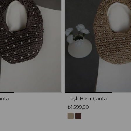
anta
Taşlı Hasır Çanta
₺1.599,90