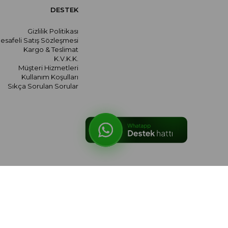
DESTEK
Gizlilik Politikası
esafeli Satış Sözleşmesi
Kargo & Teslimat
K.V.K.K.
Müşteri Hizmetleri
Kullanım Koşulları
Sıkça Sorulan Sorular
© 2026 meralozgenc.com - Tüm hakları saklıdır.