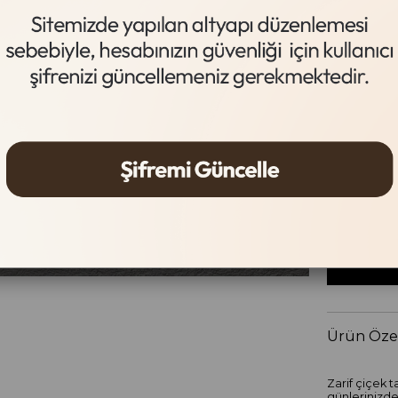
Gümüş
Beden Tab
Beden
STANDA
Ürün Özel
Zarif çiçek 
günlerinizde