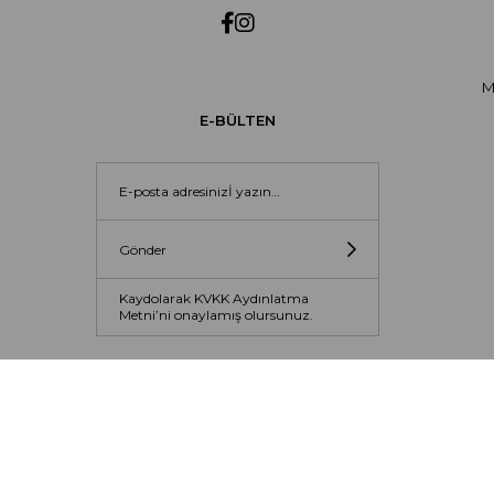
M
E-BÜLTEN
Gönder
Kaydolarak KVKK Aydınlatma
Metni’ni onaylamış olursunuz.