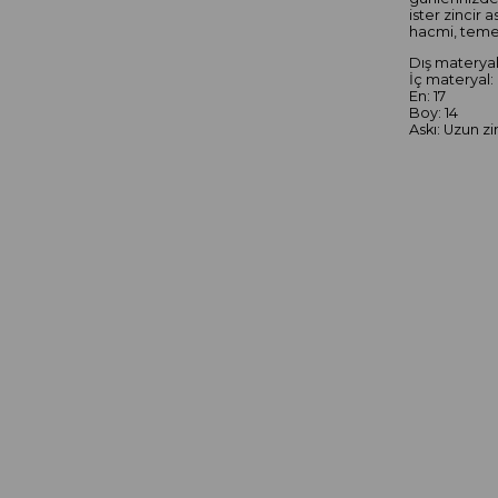
ister zincir 
hacmi, temel 
Dış materyal
İç materyal:
En: 17
Boy: 14
Askı: Uzun zi