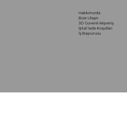
Hakkımızda
Bize Ulaşın
3D Güvenli Alışveriş
İptal İade Koşulları
İş Başvurusu