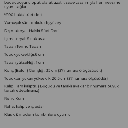
bacak boyunu optik olarak uzatır, sade tasarımıyla her mevsime
uyum sağlar.
%100 hakiki süet deri
Yumuşak süet dokulu dış yüzey
Dış materyal: Hakiki Süet Deri
İç materyal: Sıcak astar
Taban:Termo Taban
Topuk yüksekliği:6 cm
Taban yüksekliği: 1 cm
Konç (Baldır) Genişliği: 35 cm (37 numara ölöçüsüdür.)
Topuktan yukarı yükseklik: 20.5 cm (37 numara ölçüsüdür)
Kalıp: Tam kalıptır. ( Buçuklu ve taraklı ayaklar bir numara büyük
tercih edebilirsiniz)
Renk: Kum
Rahat kalıp ve iç astar
Klasik & modern kombinlere uyumlu