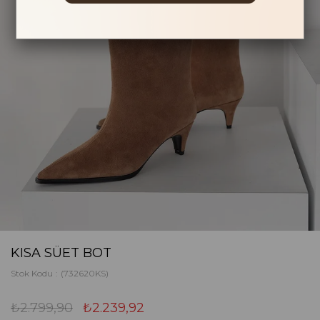
KISA SÜET BOT
Stok Kodu
(732620KS)
₺2.799,90
₺2.239,92