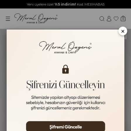
Yeni üyelere özel
%5 indirim!
Kod: MERHABA5
0
×
HAKİKİ DERİ