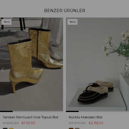
BENZER ÜRÜNLER
Yeni
Yeni
Ürün
Ürün
Yandan Fermuarlı İnce Topuk Bot
Kürklü Makosen Bot
₺1.869,89
₺1.121,93
₺3.079,89
₺2.155,92