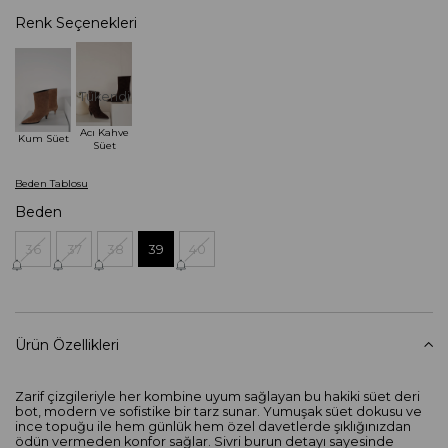
Renk Seçenekleri
Tükendi
Acı Kahve
Kum Süet
Süet
Beden Tablosu
Beden
36
37
38
39
40
Ürün Özellikleri
Zarif çizgileriyle her kombine uyum sağlayan bu hakiki süet deri
bot, modern ve sofistike bir tarz sunar. Yumuşak süet dokusu ve
ince topuğu ile hem günlük hem özel davetlerde şıklığınızdan
ödün vermeden konfor sağlar. Sivri burun detayı sayesinde