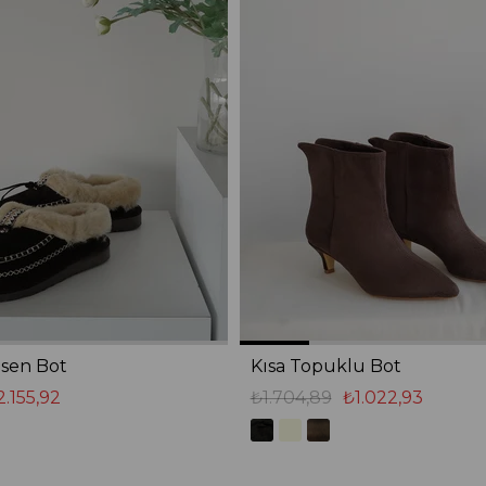
sen Bot
Kısa Topuklu Bot
2.155,92
₺1.704,89
₺1.022,93