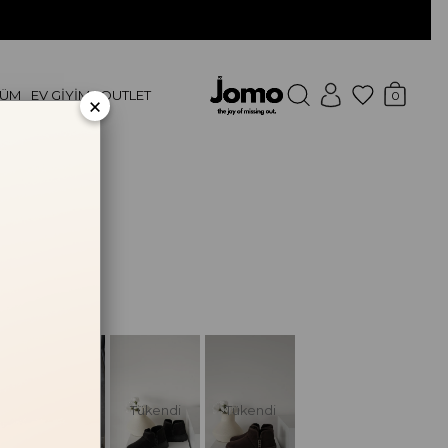
FÜM
EV GİYİM
OUTLET
0
×
OT
DIN PARFÜM
KEK PARFÜM
(74501TB)
ÇENEKLERI
Tükendi
Tükendi
Tükendi