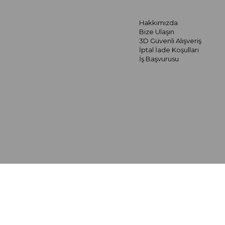
Hakkımızda
Bize Ulaşın
3D Güvenli Alışveriş
İptal İade Koşulları
İş Başvurusu