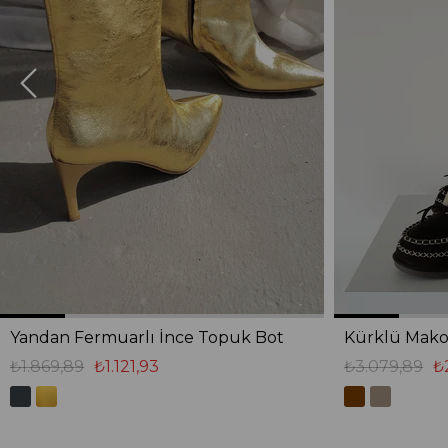
Yandan Fermuarlı İnce Topuk Bot
Kürklü Mako
₺1.869,89
₺1.121,93
₺3.079,89
₺