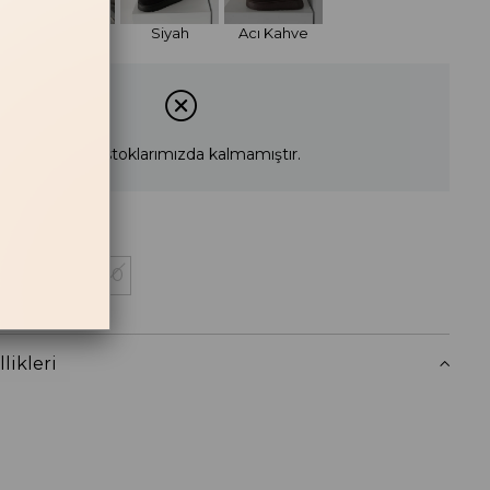
Taba
Siyah
Acı Kahve
Ürün stoklarımızda kalmamıştır.
38
39
40
 Haber Ver
likleri