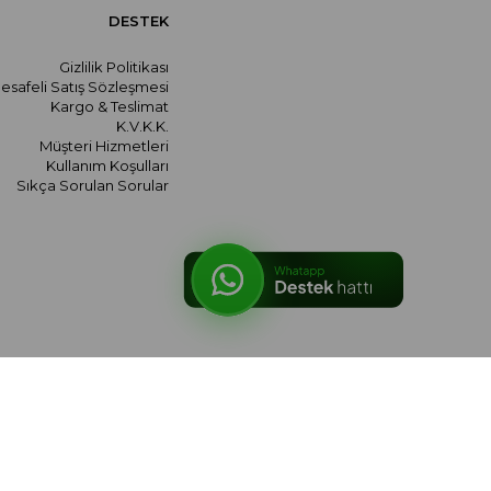
DESTEK
Gizlilik Politikası
esafeli Satış Sözleşmesi
Kargo & Teslimat
K.V.K.K.
Müşteri Hizmetleri
Kullanım Koşulları
Sıkça Sorulan Sorular
© 2026 meralozgenc.com - Tüm hakları saklıdır.