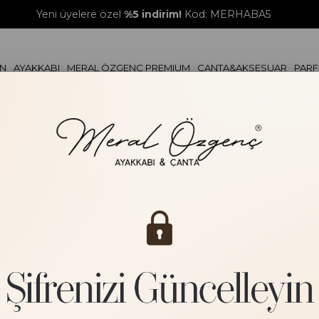
Yeni üyelere özel
%5 indirim!
Kod: MERHABA5
ON
AYAKKABI
MERAL ÖZGENÇ PREMIUM
ÇANTA&AKSESUAR
PAR
KISA B
TOPUKLU AYAKKABI
ÇANTA
KA
Yeni Ürün
TERLİK
KEMER
ER
Stok Kodu
LOAFER&BABET
CÜZDAN
₺999,99
SANDALET
SPOR AYAKKABI
RENK SE
ÇİZME
BOT
Tükendi