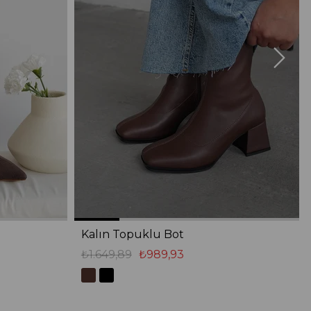
Kalın Topuklu Bot
₺1.649,89
₺989,93