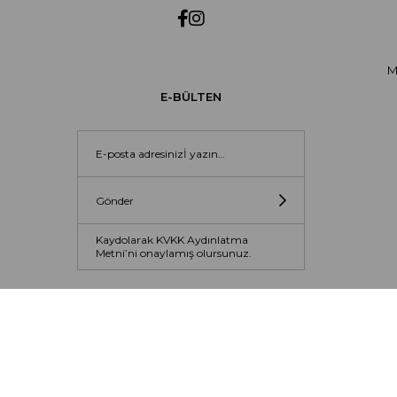
M
E-BÜLTEN
Gönder
Kaydolarak KVKK Aydınlatma
Metni’ni onaylamış olursunuz.