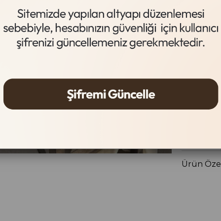
Vizon
Beden
36
37
Gelince
Ürün Özel