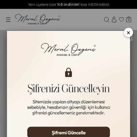
Yeni üyelere özel
%5 indirim!
Kod: MERHABA5
0
×
Yeni Ürün