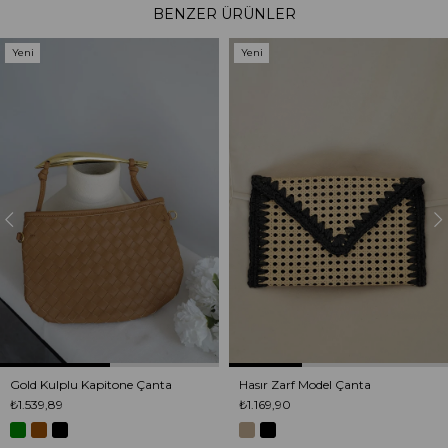
BENZER ÜRÜNLER
Yeni
Yeni
Ürün
Ürün
Gold Kulplu Kapitone Çanta
Hasır Zarf Model Çanta
₺1.539,89
₺1.169,90