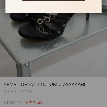
KEMER DETAYLI TOPUKLU AYAKKABI
Stok Kodu
(41170SS)
₺1.189,00
₺713,40