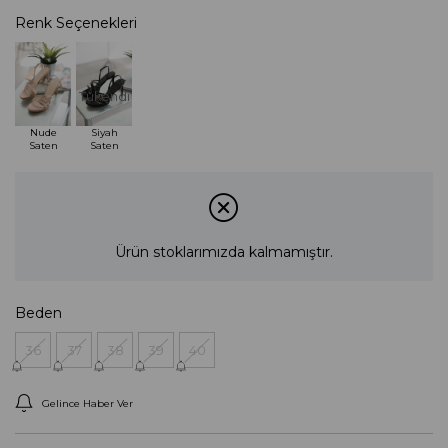
Renk Seçenekleri
Tükendi
Nude
Siyah
Saten
Saten
Ürün stoklarımızda kalmamıştır.
Beden
36
37
38
39
40
Gelince Haber Ver