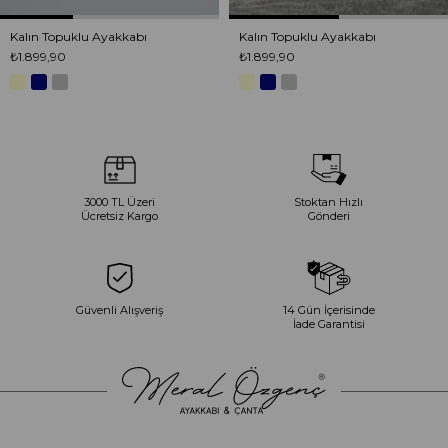
Kalın Topuklu Ayakkabı
Kalın Topuklu Ayakkabı
₺1.899,90
₺1.899,90
3000 TL Üzeri
Stoktan Hızlı
Ücretsiz Kargo
Gönderi
Güvenli Alışveriş
14 Gün İçerisinde
İade Garantisi