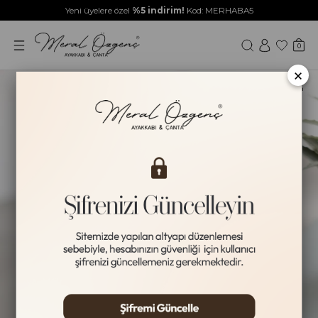
Yeni üyelere özel
%5 indirim!
Kod: MERHABA5
0
×
Yeni Ürün