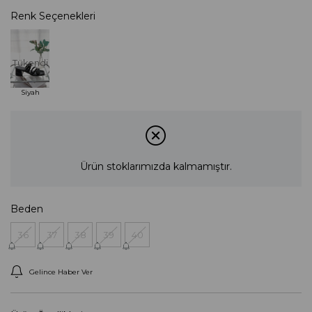
Renk Seçenekleri
Tükendi
Siyah
Ürün stoklarımızda kalmamıştır.
Beden
36
37
38
39
40
Gelince Haber Ver