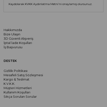
Kaydolarak KVKK Aydınlatma Metni’ni onaylamış olursunuz.
Hakkımızda
Bize Ulaşın
3D Güvenli Alışveriş
İptal İade Koşulları
İş Başvurusu
DESTEK
Gizlilik Politikası
Mesafeli Satış Sözleşmesi
Kargo & Teslimat
K.V.K.K.
Müşteri Hizmetleri
Kullanım Koşulları
Sıkça Sorulan Sorular