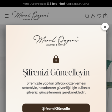
Yeni üyelere özel
%5 indirim!
Kod: MERHABA5
0
×
Yeni Ürün