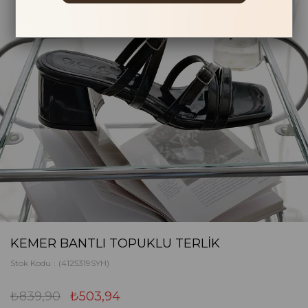
KEMER BANTLI TOPUKLU TERLIK
Stok Kodu
(4125319SYH)
₺839,90
₺503,94