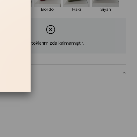
Bej
Bordo
Haki
Siyah
Ürün stoklarımızda kalmamıştır.
 Haber Ver
likleri