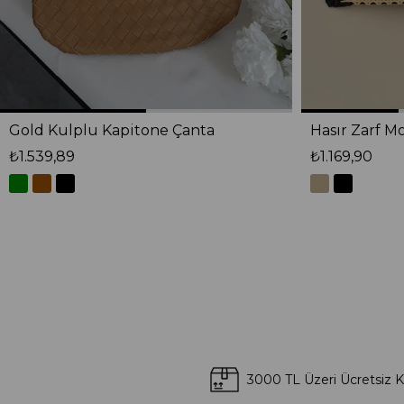
Gold Kulplu Kapitone Çanta
Hasır Zarf M
₺1.539,89
₺1.169,90
3000 TL Üzeri Ücretsiz 