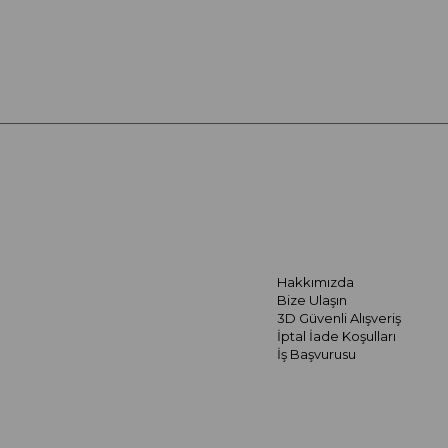
Hakkımızda
Bize Ulaşın
3D Güvenli Alışveriş
İptal İade Koşulları
İş Başvurusu