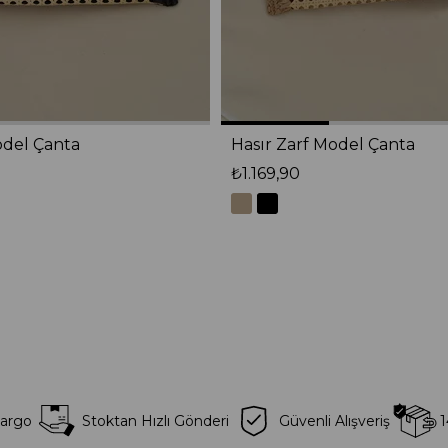
odel Çanta
Hasır Zarf Model Çanta
₺1.169,90
Kargo
Stoktan Hızlı Gönderi
Güvenli Alışveriş
1