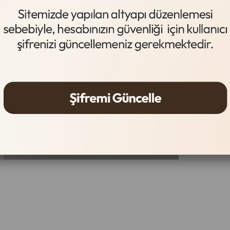
Acı Kahve
Gelince
Ürün Özel