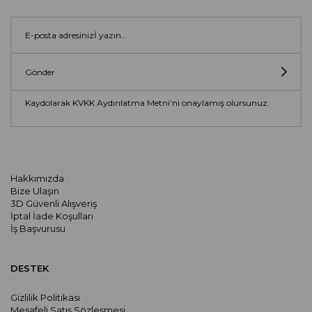
Gönder
Kaydolarak KVKK Aydınlatma Metni’ni onaylamış olursunuz.
Hakkımızda
Bize Ulaşın
3D Güvenli Alışveriş
İptal İade Koşulları
İş Başvurusu
DESTEK
Gizlilik Politikası
Mesafeli Satış Sözleşmesi