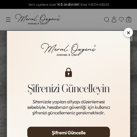
Yeni üyelere özel
%5 indirim!
Kod: MERHABA5
0
×
Yeni Ürün