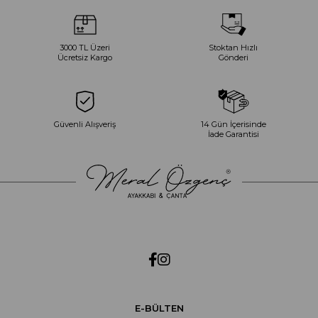
3000 TL Üzeri
Stoktan Hızlı
Ücretsiz Kargo
Gönderi
Güvenli Alışveriş
14 Gün İçerisinde
İade Garantisi
E-BÜLTEN