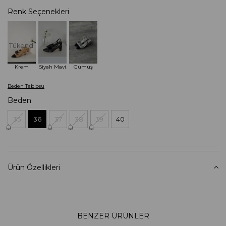
Renk Seçenekleri
Tükendi
Krem
Siyah Mavi
Gümüş
Beden Tablosu
Beden
35
36
37
38
39
40
Ürün Özellikleri
BENZER ÜRÜNLER