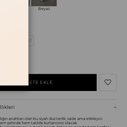
Taba
Beyaz
losu
38
39
40
likleri
ığın anahtarı olan bu siyah düz terlik, sade ama etkileyici
hem şehirde hem tatilde kurtarıcınız olacak.