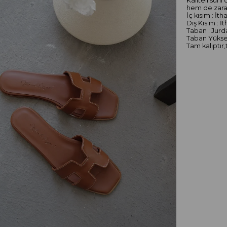
Kaliteli sun
hem de zaraf
İç kısım : İth
Dış Kısım : İ
Taban : Jur
Taban Yüksek
Tam kalıptır,