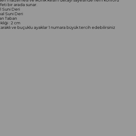
i deri malzemesi ve ikonik kesim detayı sayesinde hem konforu
eti bir arada sunar.
al Suni Deri
thal Suni Deri
dan Taban
liği : 2 cm
taraklı ve buçuklu ayaklar 1 numara büyük tercih edebilirsiniz