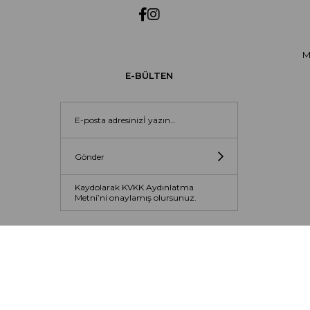
M
E-BÜLTEN
Gönder
Kaydolarak KVKK Aydınlatma
Metni’ni onaylamış olursunuz.