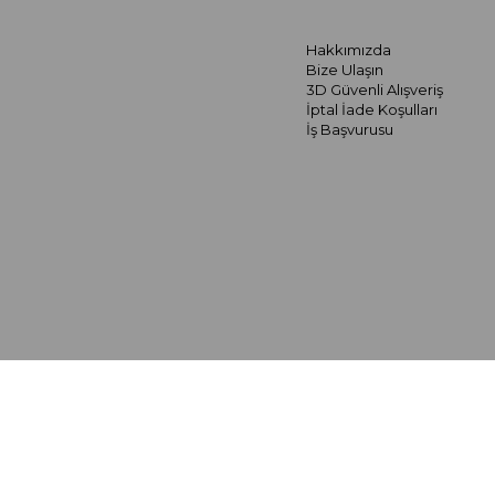
Hakkımızda
Bize Ulaşın
3D Güvenli Alışveriş
İptal İade Koşulları
İş Başvurusu