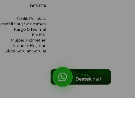
DESTEK
Gizlilik Politikası
esafeli Satış Sözleşmesi
Kargo & Teslimat
K.V.K.K.
Müşteri Hizmetleri
Kullanım Koşulları
Sıkça Sorulan Sorular
© 2026 meralozgenc.com - Tüm hakları saklıdır.