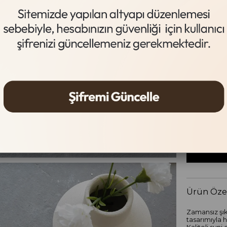
Siyah
Beden Tab
Beden
36
37
Ürün Özel
Zamansız şıkl
tasarımıyla 