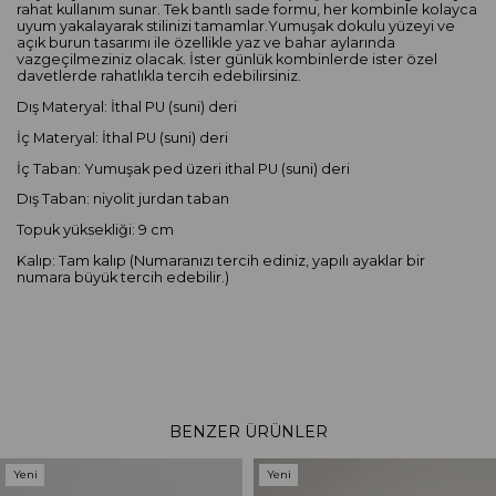
rahat kullanım sunar. Tek bantlı sade formu, her kombinle kolayca
uyum yakalayarak stilinizi tamamlar.Yumuşak dokulu yüzeyi ve
açık burun tasarımı ile özellikle yaz ve bahar aylarında
vazgeçilmeziniz olacak. İster günlük kombinlerde ister özel
davetlerde rahatlıkla tercih edebilirsiniz.
Dış Materyal: İthal PU (suni) deri
İç Materyal: İthal PU (suni) deri
İç Taban: Yumuşak ped üzeri ithal PU (suni) deri
Dış Taban: niyolit jurdan taban
Topuk yüksekliği: 9 cm
Kalıp: Tam kalıp (Numaranızı tercih ediniz, yapılı ayaklar bir
numara büyük tercih edebilir.)
BENZER ÜRÜNLER
Yeni
Yeni