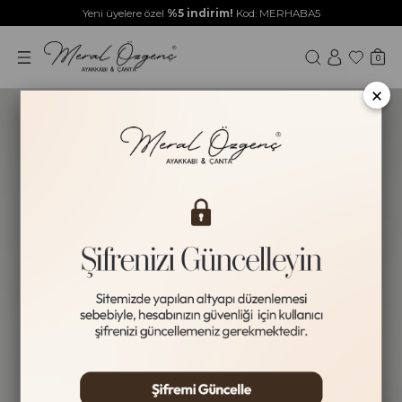
Yeni üyelere özel
%5 indirim!
Kod: MERHABA5
0
×