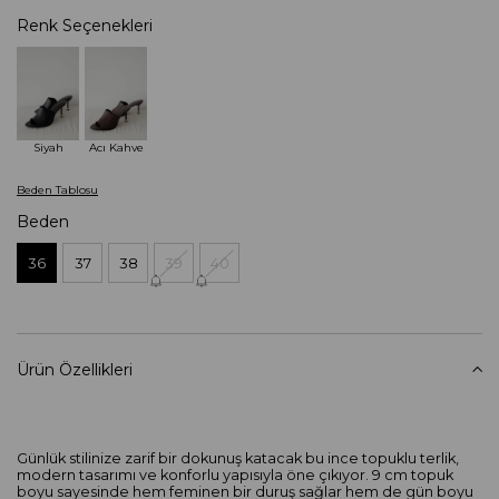
Renk Seçenekleri
Siyah
Acı Kahve
Beden Tablosu
Beden
36
37
38
39
40
Ürün Özellikleri
Günlük stilinize zarif bir dokunuş katacak bu ince topuklu terlik,
modern tasarımı ve konforlu yapısıyla öne çıkıyor. 9 cm topuk
boyu sayesinde hem feminen bir duruş sağlar hem de gün boyu