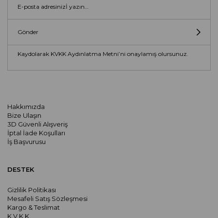
Gönder
Kaydolarak KVKK Aydınlatma Metni’ni onaylamış olursunuz.
Hakkımızda
Bize Ulaşın
3D Güvenli Alışveriş
İptal İade Koşulları
İş Başvurusu
DESTEK
Gizlilik Politikası
Mesafeli Satış Sözleşmesi
Kargo & Teslimat
K.V.K.K.