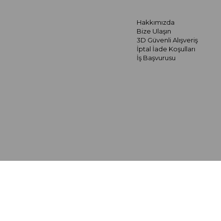
Hakkımızda
Bize Ulaşın
3D Güvenli Alışveriş
İptal İade Koşulları
İş Başvurusu