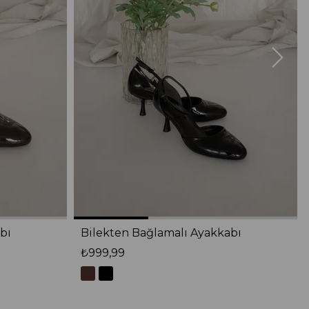
bı
Bilekten Bağlamalı Ayakkabı
₺999,99