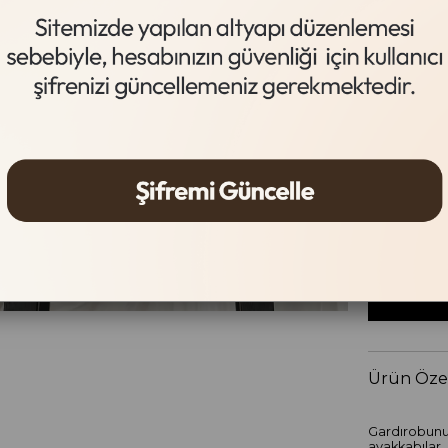
Acı Kahve
Beden Tab
Beden
36
37
Ürün Özel
Gardırobunuz
ayakkabılar,