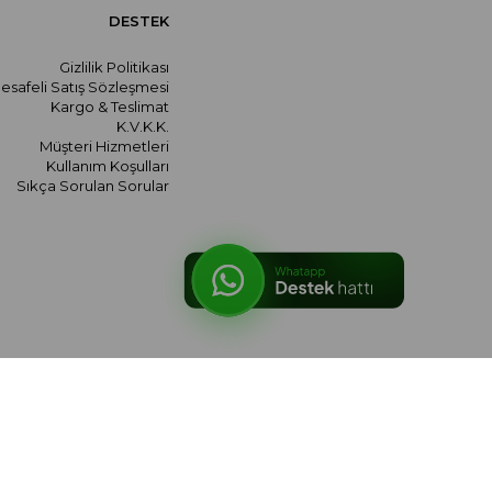
DESTEK
Gizlilik Politikası
esafeli Satış Sözleşmesi
Kargo & Teslimat
K.V.K.K.
Müşteri Hizmetleri
Kullanım Koşulları
Sıkça Sorulan Sorular
© 2026 meralozgenc.com - Tüm hakları saklıdır.