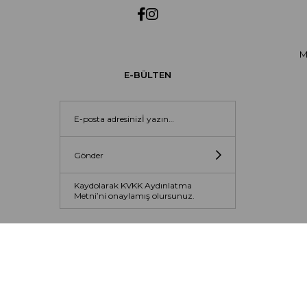
M
E-BÜLTEN
Gönder
Kaydolarak KVKK Aydınlatma
Metni’ni onaylamış olursunuz.