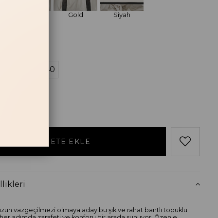
Vizon
Gold
Siyah
losu
38
39
40
likleri
un vazgeçilmezi olmaya aday bu şık ve rahat bantlı topuklu
 her adımda zarafeti ve konforu bir arada sunuyor. Özenle