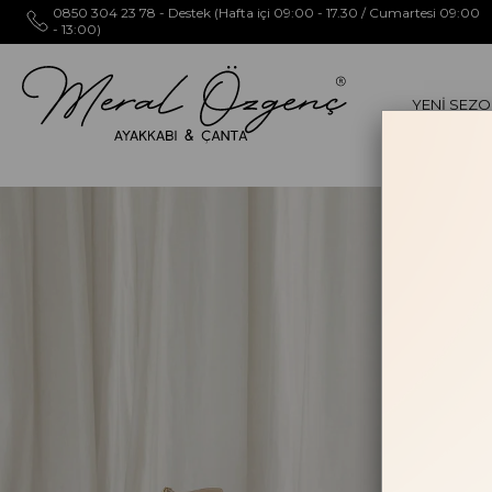
0850 304 23 78 - Destek (Hafta içi 09:00 - 17.30 / Cumartesi 09:00
- 13:00)
YENİ SEZ