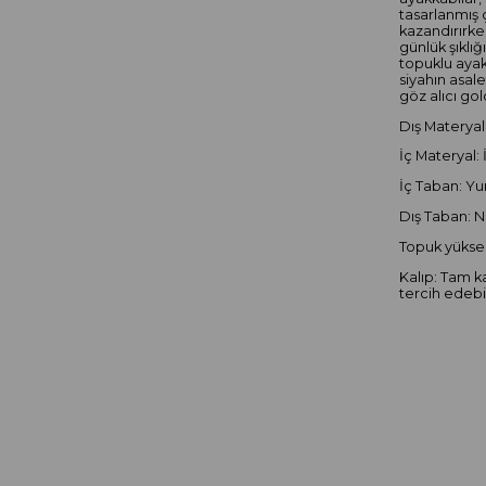
tasarlanmış 
kazandırırke
günlük şıklığ
topuklu ayak
siyahın asale
göz alıcı gol
Dış Materyal:
İç Materyal: 
İç Taban: Yu
Dış Taban: N
Topuk yüksek
Kalıp: Tam k
tercih edebil