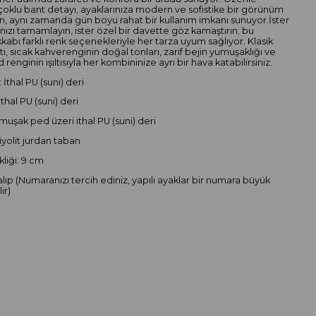
çoklu bant detayı, ayaklarınıza modern ve sofistike bir görünüm
n, aynı zamanda gün boyu rahat bir kullanım imkanı sunuyor.İster
ınızı tamamlayın, ister özel bir davette göz kamaştırın; bu
kabı farklı renk seçenekleriyle her tarza uyum sağlıyor. Klasik
ti, sıcak kahverenginin doğal tonları, zarif bejin yumuşaklığı ve
d renginin ışıltısıyla her kombininize ayrı bir hava katabilirsiniz.
 İthal PU (suni) deri
İthal PU (suni) deri
muşak ped üzeri ithal PU (suni) deri
iyolit jurdan taban
liği: 9 cm
alıp (Numaranızı tercih ediniz, yapılı ayaklar bir numara büyük
ir)