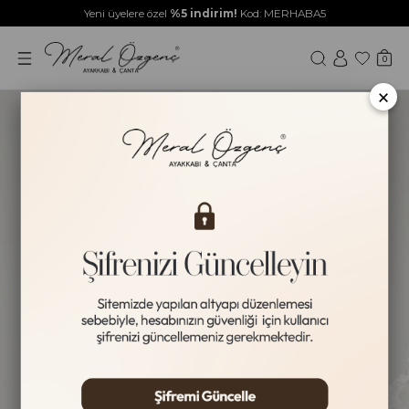
Yeni üyelere özel
%5 indirim!
Kod: MERHABA5
0
×