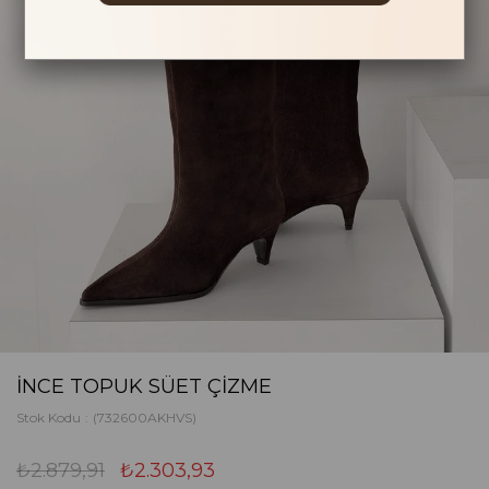
İNCE TOPUK SÜET ÇIZME
Stok Kodu
(732600AKHVS)
₺2.879,91
₺2.303,93