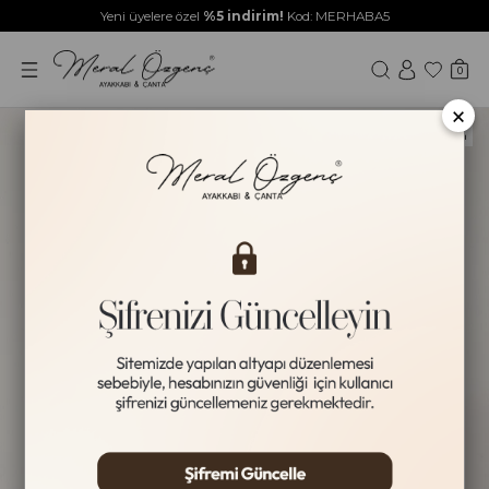
Yeni üyelere özel
%5 indirim!
Kod: MERHABA5
0
×
Yeni Ürün