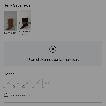
Renk Seçenekleri
Tükendi
Acı Kahve
Kum Süet
Süet
Ürün stoklarımızda kalmamıştır.
Beden
36
37
38
39
40
Gelince Haber Ver