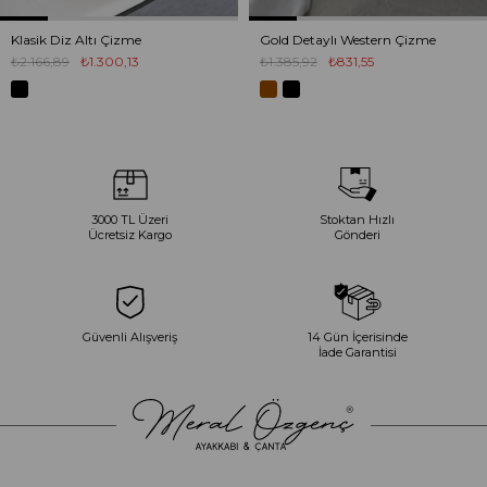
Klasik Diz Altı Çizme
Gold Detaylı Western Çizme
₺2.166,89
₺1.300,13
₺1.385,92
₺831,55
3000 TL Üzeri
Stoktan Hızlı
Ücretsiz Kargo
Gönderi
Güvenli Alışveriş
14 Gün İçerisinde
İade Garantisi