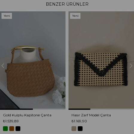
BENZER ÜRÜNLER
Yeni
Yeni
Ürün
Ürün
Gold Kulplu Kapitone Çanta
Hasır Zarf Model Çanta
₺1.539,89
₺1.169,90