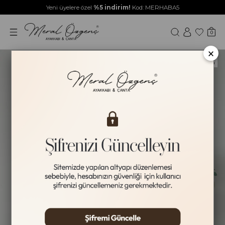
Yeni üyelere özel
%5 indirim!
Kod: MERHABA5
0
×
Yeni Ürün