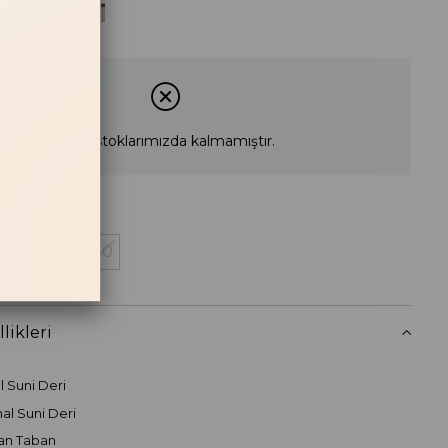
Siyah
Ürün stoklarımızda kalmamıştır.
38
39
40
 Haber Ver
likleri
al Suni Deri
thal Suni Deri
dan Taban