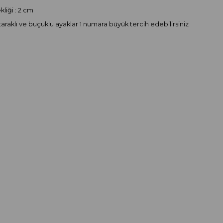
liği : 2 cm
taraklı ve buçuklu ayaklar 1 numara büyük tercih edebilirsiniz