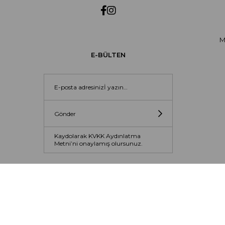
M
E-BÜLTEN
Gönder
Kaydolarak KVKK Aydınlatma
Metni’ni onaylamış olursunuz.