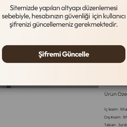
Taba
Beden
36
37
Gelince
Ürün Özel
İç kısım : İth
Dış Kısım : İ
Taban : Jur