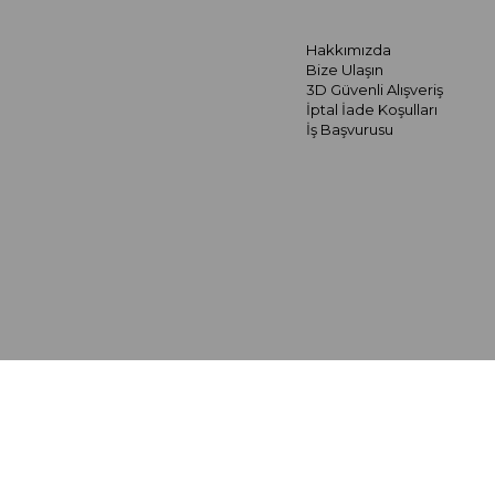
Hakkımızda
Bize Ulaşın
3D Güvenli Alışveriş
İptal İade Koşulları
İş Başvurusu