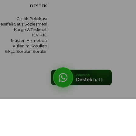
DESTEK
Gizlilik Politikası
esafeli Satış Sözleşmesi
Kargo & Teslimat
K.V.K.K.
Müşteri Hizmetleri
Kullanım Koşulları
Sıkça Sorulan Sorular
© 2026 meralozgenc.com - Tüm hakları saklıdır.