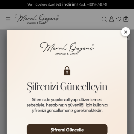
Yeni üyelere özel
%5 indirim!
Kod: MERHABA5
0
×
Yeni Ürün