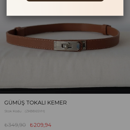
GÜMÜŞ TOKALI KEMER
Stok Kodu
(ZK886SYH)
₺349,90
₺209,94