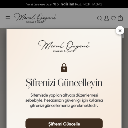
Yeni üyelere özel
%5 indirim!
Kod: MERHABA5
0
×
Yeni Ürün