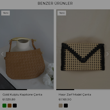
BENZER ÜRÜNLER
Yeni
Yeni
Ürün
Ürün
Gold Kulplu Kapitone Çanta
Hasır Zarf Model Çanta
₺1.539,89
₺1.169,90