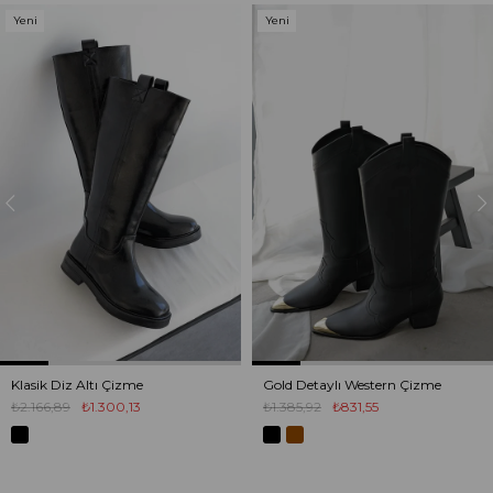
Yeni
Yeni
Ürün
Ürün
Klasik Diz Altı Çizme
Gold Detaylı Western Çizme
₺2.166,89
₺1.300,13
₺1.385,92
₺831,55