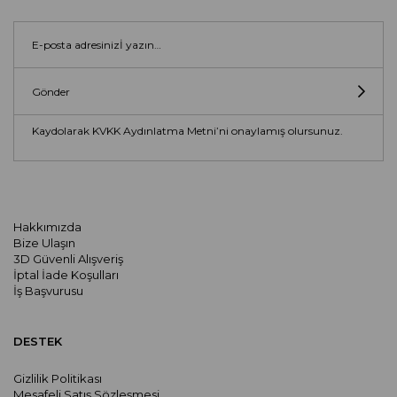
Gönder
Kaydolarak KVKK Aydınlatma Metni’ni onaylamış olursunuz.
Hakkımızda
Bize Ulaşın
3D Güvenli Alışveriş
İptal İade Koşulları
İş Başvurusu
DESTEK
Gizlilik Politikası
Mesafeli Satış Sözleşmesi