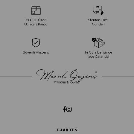
3000 TL Üzeri
Stoktan Hızlı
Ücretsiz Kargo
Gönderi
Güvenli Alışveriş
14 Gün İçerisinde
İade Garantisi
E-BÜLTEN