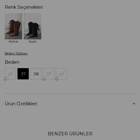
Renk Seçenekleri
Kahve
Siyah
Beden Tablosu
Beden
36
37
38
39
40
Ürün Özellikleri
BENZER ÜRÜNLER