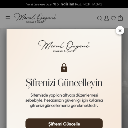
Yeni üyelere özel
%5 indirim!
Kod: MERHABA5
0
×