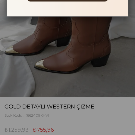
GOLD DETAYLI WESTERN ÇIZME
Stok Kodu
(662409KHV)
₺1.259,93
₺755,96