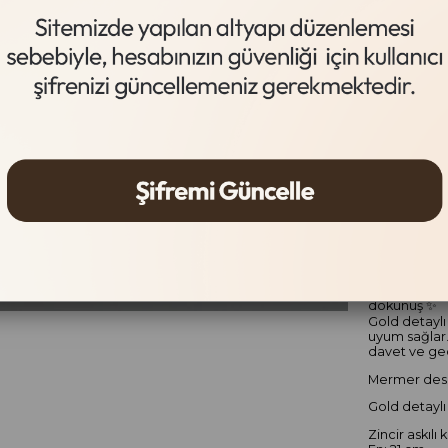
Beyaz
Gelince
Ürün Özel
Modern çizgi
dokunuş ✨
Gold detaylı
uyum sağlar.
davet ve gec
Mermer des
Gold detaylı
Zincir askılı 