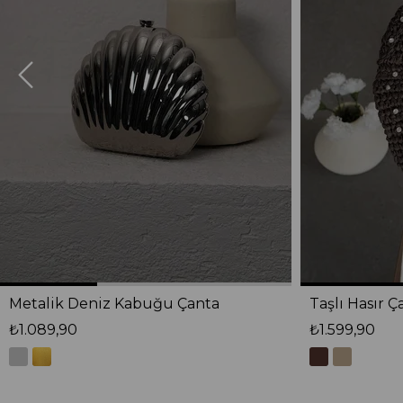
Metalik Deniz Kabuğu Çanta
Taşlı Hasır Ç
₺1.089,90
₺1.599,90