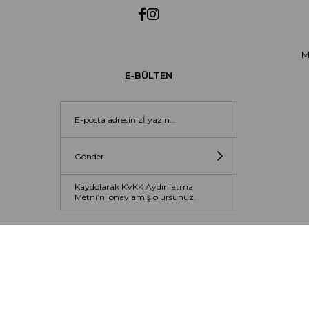
M
E-BÜLTEN
Gönder
Kaydolarak KVKK Aydınlatma
Metni’ni onaylamış olursunuz.