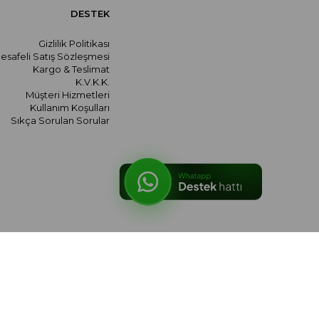
DESTEK
Gizlilik Politikası
esafeli Satış Sözleşmesi
Kargo & Teslimat
K.V.K.K.
Müşteri Hizmetleri
Kullanım Koşulları
Sıkça Sorulan Sorular
© 2026 meralozgenc.com - Tüm hakları saklıdır.