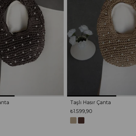
anta
Taşlı Hasır Çanta
₺1.599,90