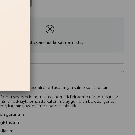
Kahve
Ürün stoklarımızda kalmamıştır.
 Haber Ver
likleri
si ve mermer desenli özel tasarımıyla stiline sofistike bir
 formu sayesinde hem klasik hem iddialı kombinlerle kusursuz
 Zincir askısıyla omuzda kullanıma uygun olan bu özel çanta,
e şıklığının vazgeçilmez parçası olacak.
en görünüm
 şık tasarım
kullanım