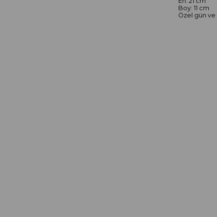
En: 21 cm
Boy: 11 cm
Özel gün ve 