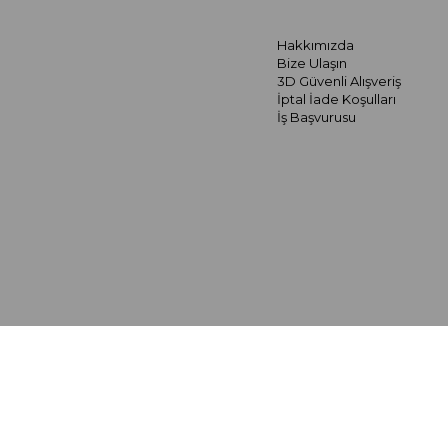
Hakkımızda
Bize Ulaşın
3D Güvenli Alışveriş
İptal İade Koşulları
İş Başvurusu