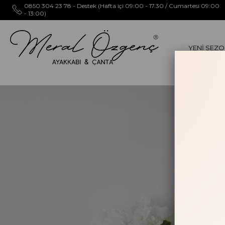
0850 304 23 78 - Destek (Hafta içi 09:00 - 17.30 / Cumartesi 09:00
- 13:00)
YENİ SEZ