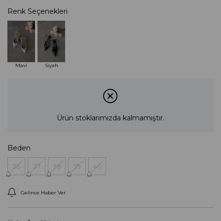
Renk Seçenekleri
Tükendi
Tükendi
Mavi
Siyah
Ürün stoklarımızda kalmamıştır.
Beden
36
37
38
39
40
Gelince Haber Ver