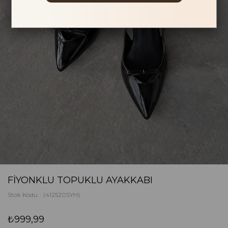
FIYONKLU TOPUKLU AYAKKABI
Stok Kodu
(412520SYH)
₺999,99