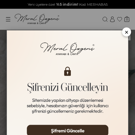
Yeni üyelere özel
%5 indirim!
Kod: MERHABA5
0
×
Yeni Ürün