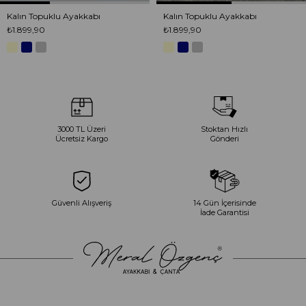
Kalın Topuklu Ayakkabı
Kalın Topuklu Ayakkabı
₺1.899,90
₺1.899,90
3000 TL Üzeri
Stoktan Hızlı
Ücretsiz Kargo
Gönderi
Güvenli Alışveriş
14 Gün İçerisinde
İade Garantisi