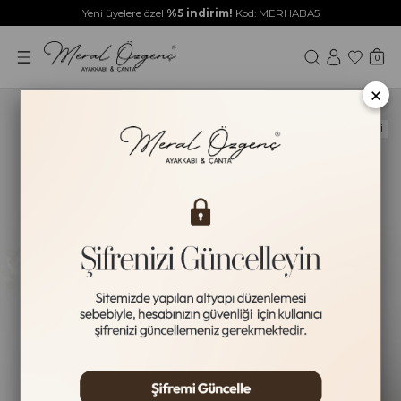
Yeni üyelere özel
%5 indirim!
Kod: MERHABA5
0
×
Yeni Ürün
HAKİKİ DERİ