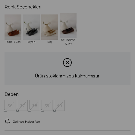
Renk Seçenekleri
Tükendi
Acı Kahve
Taba Süet
Siyah
Bej
Süet
Ürün stoklarımızda kalmamıştır.
Beden
36
37
38
39
40
Gelince Haber Ver