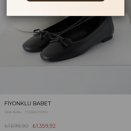
FIYONKLU BABET
Stok Kodu
(722600SYH)
₺1.699,90
₺1.359,92