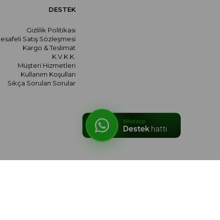
DESTEK
Gizlilik Politikası
esafeli Satış Sözleşmesi
Kargo & Teslimat
K.V.K.K.
Müşteri Hizmetleri
Kullanım Koşulları
Sıkça Sorulan Sorular
© 2026 meralozgenc.com - Tüm hakları saklıdır.