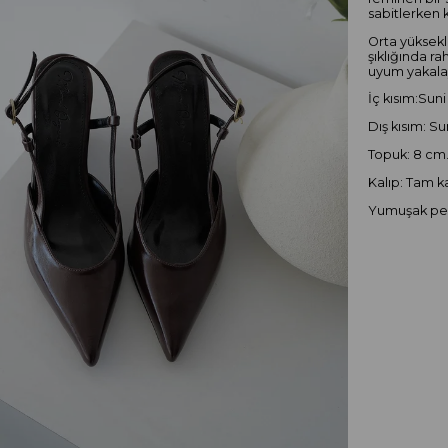
sabitlerken k
Orta yüksek
şıklığında ra
uyum yakalay
İç kısım:Suni
Dış kısım: Su
Topuk: 8 cm
Kalıp: Tam ka
Yumuşak ped