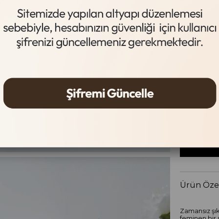
Siyah
Beden Tab
Beden
36
37
Ürün Özel
Zamansız şık
feminen bir s