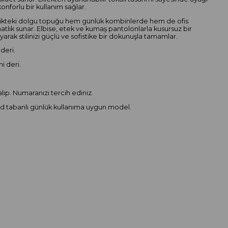
onforlu bir kullanım sağlar.
likteki dolgu topuğu hem günlük kombinlerde hem de ofis
hatlık sunar. Elbise, etek ve kumaş pantolonlarla kusursuz bir
arak stilinizi güçlü ve sofistike bir dokunuşla tamamlar.
 deri.
ni deri.
.
lıp. Numaranızı tercih ediniz.
 tabanlı günlük kullanıma uygun model.