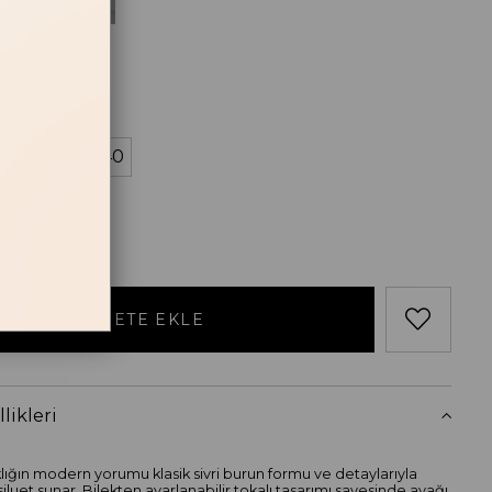
Acı Kahve
losu
38
39
40
likleri
lığın modern yorumu klasik sivri burun formu ve detaylarıyla
iluet sunar. Bilekten ayarlanabilir tokalı tasarımı sayesinde ayağı