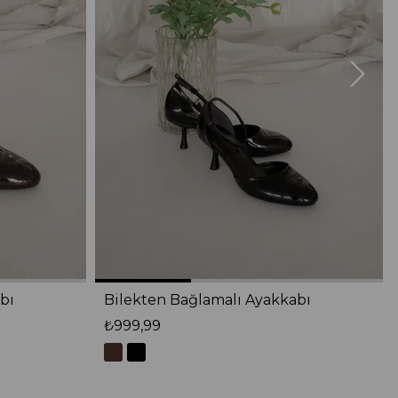
bı
Bilekten Bağlamalı Ayakkabı
₺999,99