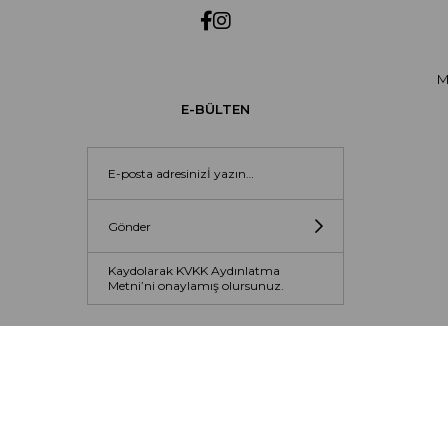
M
E-BÜLTEN
Gönder
Kaydolarak KVKK Aydınlatma
Metni’ni onaylamış olursunuz.