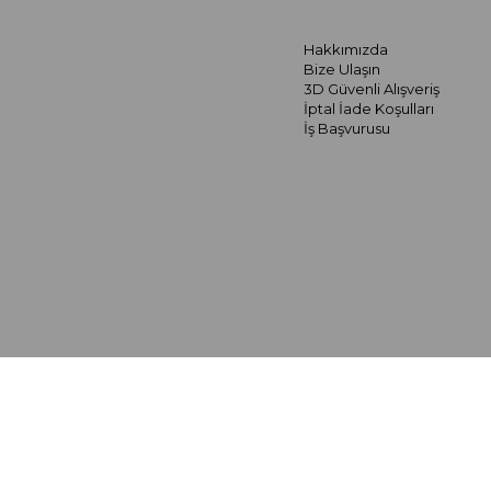
Hakkımızda
Bize Ulaşın
3D Güvenli Alışveriş
İptal İade Koşulları
İş Başvurusu