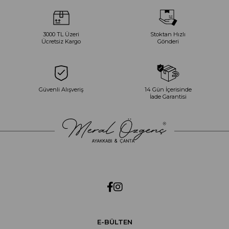
3000 TL Üzeri
Stoktan Hızlı
Ücretsiz Kargo
Gönderi
Güvenli Alışveriş
14 Gün İçerisinde
İade Garantisi
E-BÜLTEN