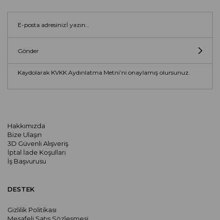
Gönder
Kaydolarak KVKK Aydınlatma Metni’ni onaylamış olursunuz.
Hakkımızda
Bize Ulaşın
3D Güvenli Alışveriş
İptal İade Koşulları
İş Başvurusu
DESTEK
Gizlilik Politikası
Mesafeli Satış Sözleşmesi