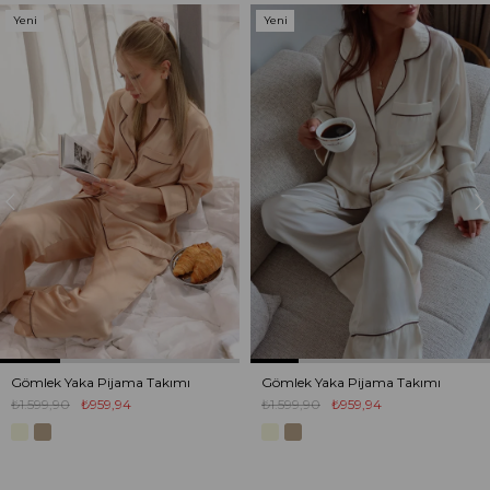
Yeni
Yeni
Ürün
Ürün
Gömlek Yaka Pijama Takımı
Gömlek Yaka Pijama Takımı
₺1.599,90
₺959,94
₺1.599,90
₺959,94