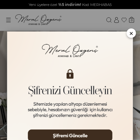
Yeni üyelere özel
%5 indirim!
Kod: MERHABA5
0
×