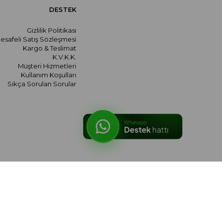
DESTEK
Gizlilik Politikası
esafeli Satış Sözleşmesi
Kargo & Teslimat
K.V.K.K.
Müşteri Hizmetleri
Kullanım Koşulları
Sıkça Sorulan Sorular
© 2026 meralozgenc.com - Tüm hakları saklıdır.