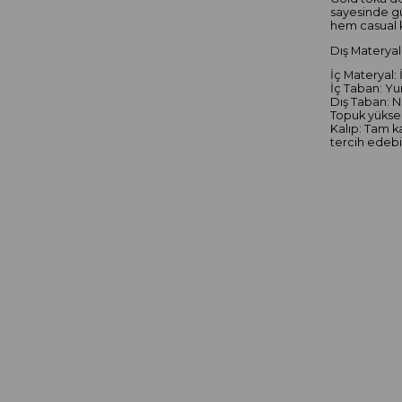
sayesinde gü
hem casual 
Dış Materyal:
İç Materyal: 
İç Taban: Yu
Dış Taban: N
Topuk yüksek
Kalıp: Tam k
tercih edebil