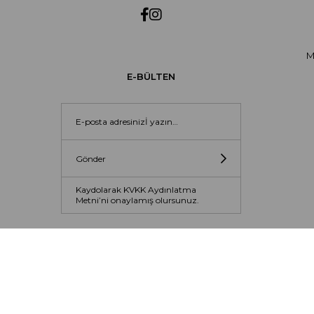
M
E-BÜLTEN
Gönder
Kaydolarak KVKK Aydınlatma
Metni’ni onaylamış olursunuz.