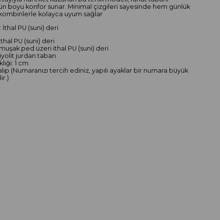
n boyu konfor sunar. Minimal çizgileri sayesinde hem günlük
kombinlerle kolayca uyum sağlar
 İthal PU (suni) deri
İthal PU (suni) deri
muşak ped üzeri ithal PU (suni) deri
iyolit jurdan taban
liği: 1 cm
alıp (Numaranızı tercih ediniz, yapılı ayaklar bir numara büyük
ir.)