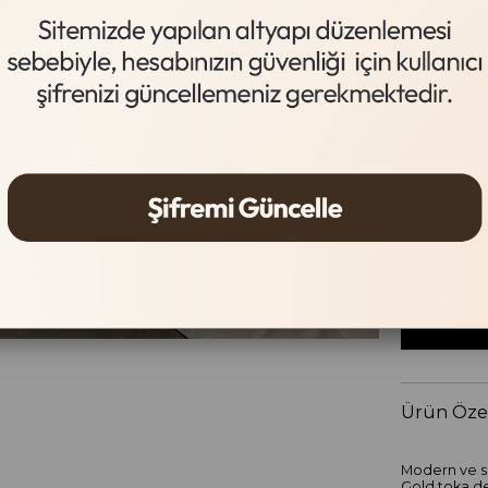
Acı Kahve
Beden Tab
Beden
36
37
Ürün Özel
Modern ve sa
Gold toka de