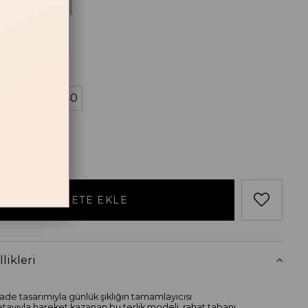
Siyah
losu
38
39
40
likleri
de tasarımıyla günlük şıklığın tamamlayıcısı
tayıyla hareket kazanan bu terlik modeli, rahat tabanı