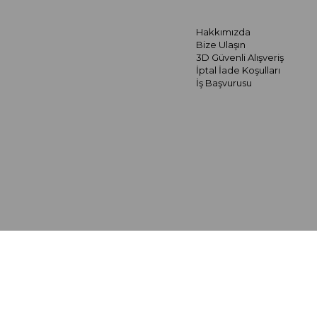
Hakkımızda
Bize Ulaşın
3D Güvenli Alışveriş
İptal İade Koşulları
İş Başvurusu