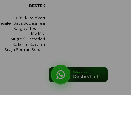
DESTEK
Gizlilik Politikası
esafeli Satış Sözleşmesi
Kargo & Teslimat
K.V.K.K.
Müşteri Hizmetleri
Kullanım Koşulları
Sıkça Sorulan Sorular
© 2026 meralozgenc.com - Tüm hakları saklıdır.