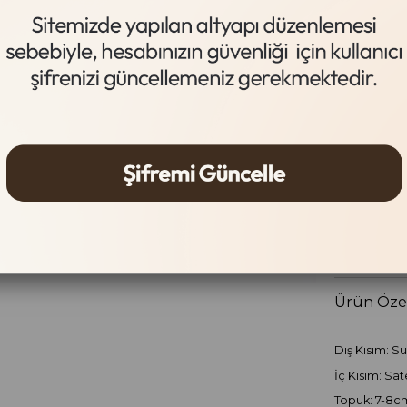
Light
Beden
35
36
Gelince
Ürün Özel
Dış Kısım: Su
İç Kısım: Sa
Topuk: 7-8c