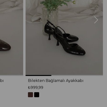
bı
Bilekten Bağlamalı Ayakkabı
₺999,99