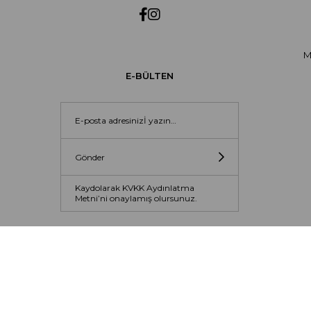
M
E-BÜLTEN
Gönder
Kaydolarak KVKK Aydınlatma
Metni’ni onaylamış olursunuz.