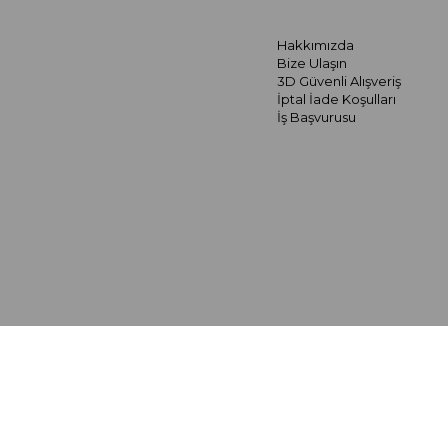
Hakkımızda
Bize Ulaşın
3D Güvenli Alışveriş
İptal İade Koşulları
İş Başvurusu