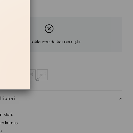
Ürün stoklarımızda kalmamıştır.
37
38
39
40
 Haber Ver
likleri
ni deri.
ten kumaş
m.